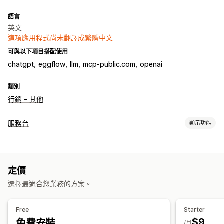
語言
英文
這項應用程式尚未翻譯成繁體中文
可與以下項目搭配使用
chatgpt
eggflow
llm
mcp-public.com
openai
類別
行銷 - 其他
服務台
顯示功能
管道
電子郵件
即時訊息
聊天機器人
說明中心
常見問題
定價
工作流程自動化
選擇最適合您業務的方案。
AI 回覆
AI 摘要
升級
意見回饋問卷
多國語言
多家商店
分析
報告
Free
Starter
$9
免費安裝
/月