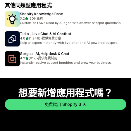
其他同類型應用程式
Shopify Knowledge Base
滿分 5 顆星
3.2
(20)
•
免費
共有 20 則評價
Customize FAQs used by AI agents to answer shopper questions
Tidio ‑ Live Chat & AI Chatbot
滿分 5 顆星
4.8
(1,246)
•
提供免費方案
共有 1246 則評價
Help shoppers instantly with live chat and AI-powered support.
Gorgias: AI, Helpdesk & Chat
滿分 5 顆星
4.2
(617)
•
提供免費試用
共有 617 則評價
Instantly resolve support inquiries and grow your business.
想要新增應用程式嗎？
免費試用 Shopify 3 天