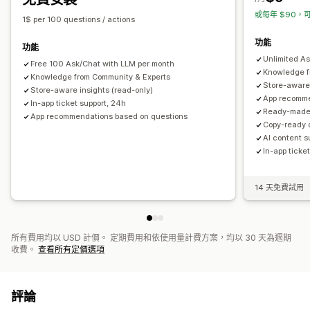
或每年 $90，可
1$ per 100 questions / actions
功能
功能
Unlimited A
Free 100 Ask/Chat with LLM per month
Knowledge f
Knowledge from Community & Experts
Store-aware 
Store-aware insights (read-only)
App recomme
In-app ticket support, 24h
Ready-made 
App recommendations based on questions
Copy-ready 
AI content s
In-app ticke
14 天免費試用
所有費用均以 USD 計價。 定期費用和依使用量計費方案，均以 30 天為週期
收費。
查看所有定價選項
評論