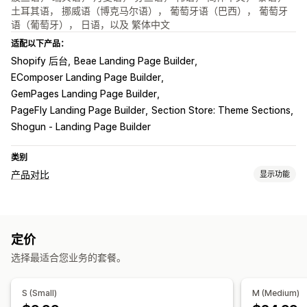
土耳其语， 挪威语（博克马尔语）， 葡萄牙语（巴西）， 葡萄牙
语（葡萄牙）， 日语，以及 繁体中文
适配以下产品：
Shopify 后台
Beae Landing Page Builder
EComposer Landing Page Builder
GemPages Landing Page Builder
PageFly Landing Page Builder
Section Store: Theme Sections
Shogun ‑ Landing Page Builder
类别
产品对比
显示功能
对比工具
对比页面
对比表格
弹出窗口
尺码表
虚拟试穿
多产品
多属性
定价
规格
建议
AI 建议
显示和隐藏
分析
选择最适合您业务的套餐。
展示选项
自定义 CSS
颜色和字体
自定义图标
自定义文本
模板
S (Small)
M (Medium)
导入和导出
浮动图表
单位换算
多语言
翻译
产品页面