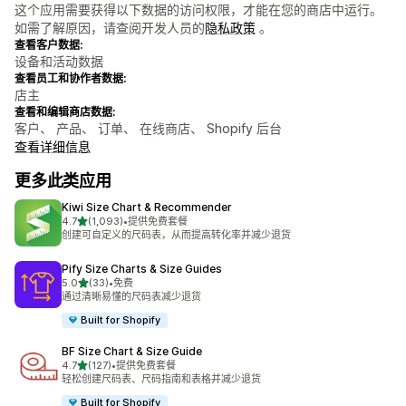
这个应用需要获得以下数据的访问权限，才能在您的商店中运行。
如需了解原因，请查阅开发人员的
隐私政策
。
查看客户数据:
设备和活动数据
查看员工和协作者数据:
店主
查看和编辑商店数据:
客户、 产品、 订单、 在线商店、 Shopify 后台
查看详细信息
更多此类应用
Kiwi Size Chart & Recommender
星（满分 5 星）
4.7
(1,093)
•
提供免费套餐
总共 1093 条评论
创建可自定义的尺码表，从而提高转化率并减少退货
Pify Size Charts & Size Guides
星（满分 5 星）
5.0
(33)
•
免费
总共 33 条评论
通过清晰易懂的尺码表减少退货
Built for Shopify
BF Size Chart & Size Guide
星（满分 5 星）
4.7
(127)
•
提供免费套餐
总共 127 条评论
轻松创建尺码表、尺码指南和表格并减少退货
Built for Shopify