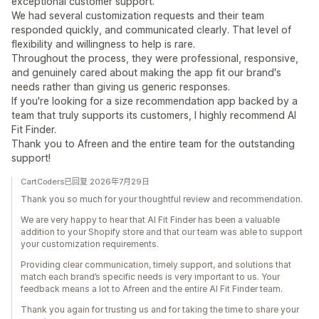
exceptional customer support.
We had several customization requests and their team
responded quickly, and communicated clearly. That level of
flexibility and willingness to help is rare.
Throughout the process, they were professional, responsive,
and genuinely cared about making the app fit our brand's
needs rather than giving us generic responses.
If you're looking for a size recommendation app backed by a
team that truly supports its customers, I highly recommend AI
Fit Finder.
Thank you to Afreen and the entire team for the outstanding
support!
CartCoders已回复 2026年7月29日
Thank you so much for your thoughtful review and recommendation.
We are very happy to hear that AI Fit Finder has been a valuable
addition to your Shopify store and that our team was able to support
your customization requirements.
Providing clear communication, timely support, and solutions that
match each brand’s specific needs is very important to us. Your
feedback means a lot to Afreen and the entire AI Fit Finder team.
Thank you again for trusting us and for taking the time to share your