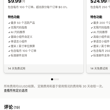
$9.99
$24.99
/月
/
自动适应移动设备
包含每月 100 个订单。超出部分每个订单 $0.01。
包含每月 250
特色功能
特色功能
最多 50 个活跃产品
最多 200 
无限尺码指南
无限尺码指南
AI 尺码推荐
AI 尺码推荐
基础小组件自定义
高级小组件自
单语言小组件
单语言小组件
厘米 / 英寸单位换算
厘米 / 英寸
包含每月 100 个订单
包含每月 25
标准邮件支持
标准邮件支持
14 天免费试用
14 天免费试用
所有费用均以USD结算。 定期费用和基于使用情况的费用每 30 天收取一次。
查看所有定价选项
评论
(19)