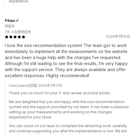
experience.
Pitaya
西班牙
7天 人在使用应用
2026年7月15日
I love the size recommendation system! The team got to work
immediately to implement all the measurements on the website
and has been a huge help with the changes I've requested.
Although I'm still waiting to see the final results, I'm very happy
with the support service. They are always available and offer
excellent responses. Highly recommended!
CartCoders已回复 2026年7月17日
Thank you so much for your 5-star review and kind words.
We are delighted that you are happy with the size recommendation
system and the support provided by our team. It has been a pleasure
setting up your measurements and working on the changes
requested for your store.
You can count on our team to complete the remaining work carefully
and continue supporting you after the implementation is live. We will