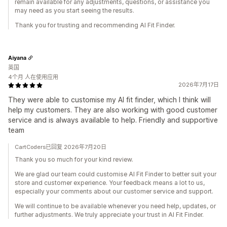
remain available for any adjustments, questions, or assistance you
may need as you start seeing the results.
Thank you for trusting and recommending AI Fit Finder.
Aiyana
英国
4个月 人在使用应用
2026年7月17日
They were able to customise my AI fit finder, which I think will
help my customers. They are also working with good customer
service and is always available to help. Friendly and supportive
team
CartCoders已回复 2026年7月20日
Thank you so much for your kind review.
We are glad our team could customise AI Fit Finder to better suit your
store and customer experience. Your feedback means a lot to us,
especially your comments about our customer service and support.
We will continue to be available whenever you need help, updates, or
further adjustments. We truly appreciate your trust in AI Fit Finder.