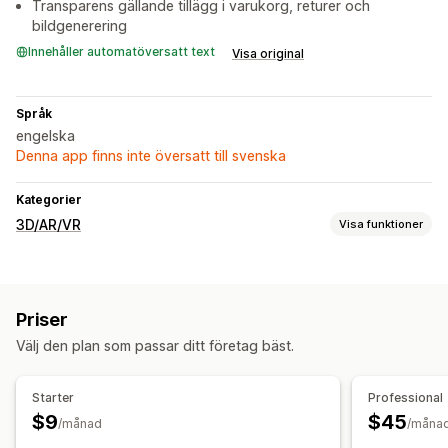
Transparens gällande tillägg i varukorg, returer och
bildgenerering
Innehåller automatöversatt text
Visa original
Språk
engelska
Denna app finns inte översatt till svenska
Kategorier
3D/AR/VR
Visa funktioner
Visualisering
Virtuell provning
AI-baserat
Priser
Anpassning
Välj den plan som passar ditt företag bäst.
Modellskapande
Bilder
Filuppladdning
Mobilanpassning
Starter
Professional
$9
$45
/månad
/måna