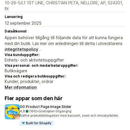
10-29-5/L1 1ST LINE, CHRISTIAN PETA, NELLORE, AP, 524201,
IN
Lansering
12 september 2025
Dataåtkomst
Appen behöver tillgång till följande data för att kunna fungera
med din butik. Läs mer om anledningen till detta i utvecklarens
integritetspolicy
.
Visa kunduppgifter:
Enhets- och aktivitetsuppgifter
Visa personal- och medarbetaruppgifter:
Butiksägare
Visa och redigera butiksuppgifter:
Kunder, produkter, ordrar
Mer information
Fler appar som den här
GG Product Page Image Slider
av 5 stjärnor
4,8
(166)
•
Gratisplan tillgänglig
166 recensioner totalt
Bättre produktbildsgalleri med karusell, zoom och miniatyrbilder.
Built for Shopify