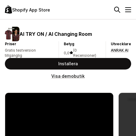
Shopify App Store
AI TRY ON / AI Changing Room
Priser
Betyg
Utvecklare
Gratis testversion
(0
ANRAK AI
0,0
tillgänglig
Recensioner)
Installera
Visa demobutik