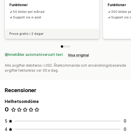
Funktioner
Funktioner
50 bilder per månad
250 bilder 
Support via e-post
Support via 
Prova gratis i 2 dagar
Innehåller automatöversatt text
Visa original
Alla avgifter debiteras i USD. Återkommande och användningsbaserade
avgifter faktureras var 30:e dag.
Recensioner
Helhetsomdöme
0
5
0
4
0