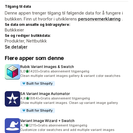
Tilgang til data
Denne appen trenger tilgang til følgende data for å fungere i
butikken. Finn ut hvorfor i utviklerens
personvernerklæring
.
Se data om ansatte og bidragsytere:
Butikkeier
Se og rediger butikkdata:
Produkter, Nettbutikk
Se detaljer
Flere apper som denne
Rubik Variant Images & Swatch
av 5 stjerner
5,0
(420)
•
Gratis abonnement tilgjengelig
Totalt 420 omtaler
Clean multiple variant images gallery & variant color swatches
Built for Shopify
SA Variant Image Automator
av 5 stjerner
4,8
(684)
•
Gratis abonnement tilgjengelig
Totalt 684 omtaler
Show multiple variant images. Clean up variant image gallery.
Built for Shopify
Variant Image Wizard + Swatch
av 5 stjerner
4,7
(211)
•
Gratis abonnement tilgjengelig
Totalt 211 omtaler
Customize color swatches and add multiple variant images