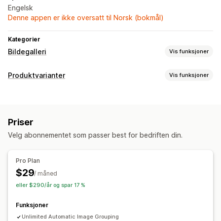
Engelsk
Denne appen er ikke oversatt til Norsk (bokmål)
Kategorier
Bildegalleri
Vis funksjoner
Gallerityper
Produktvarianter
Vis funksjoner
Karusell
Rutenett
Liste
Glider
Video
Tilpasning
Fargekart
Variantvisning
Priser
Velg abonnementet som passer best for bedriften din.
Pro Plan
$29
/ måned
eller $290/år og spar 17 %
Funksjoner
Unlimited Automatic Image Grouping