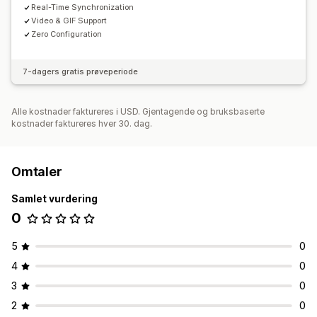
Real-Time Synchronization
Video & GIF Support
Zero Configuration
7-dagers gratis prøveperiode
Alle kostnader faktureres i USD. Gjentagende og bruksbaserte
kostnader faktureres hver 30. dag.
Omtaler
Samlet vurdering
0
5
0
4
0
3
0
2
0