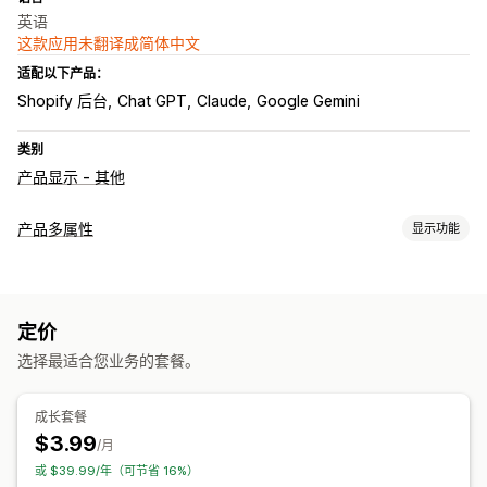
英语
这款应用未翻译成简体中文
适配以下产品：
Shopify 后台
Chat GPT
Claude
Google Gemini
类别
产品显示 - 其他
产品多属性
显示功能
自定义
字体
下拉菜单
多选
单选按钮
自定义文本
自定义 CSS
定价
导入和导出
选择最适合您业务的套餐。
成长套餐
$3.99
/月
或 $39.99/年（可节省 16%）