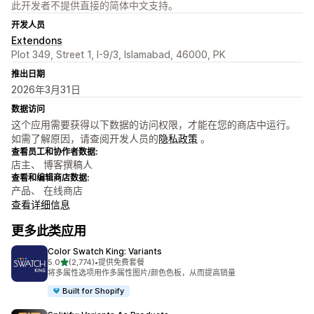
此开发者不提供直接的简体中文支持。
开发人员
Extendons
Plot 349, Street 1, I-9/3, Islamabad, 46000, PK
推出日期
2026年3月31日
数据访问
这个应用需要获得以下数据的访问权限，才能在您的商店中运行。
如需了解原因，请查阅开发人员的
隐私政策
。
查看员工和协作者数据:
店主、 博客撰稿人
查看和编辑商店数据:
产品、 在线商店
查看详细信息
更多此类应用
Color Swatch King: Variants
星（满分 5 星）
5.0
(2,774)
•
提供免费套餐
总共 2774 条评论
将多属性选项用作多属性图片/颜色色板，从而提高销量
Built for Shopify