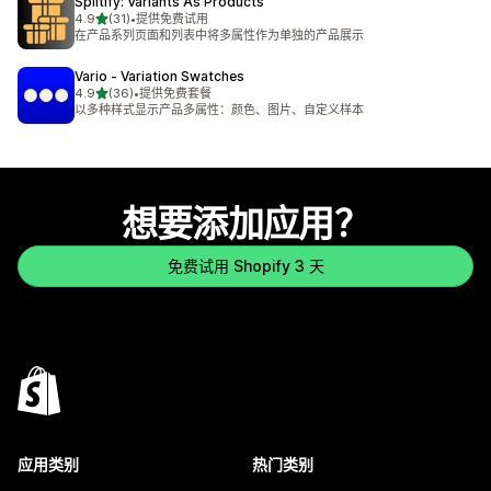
Splitify: Variants As Products
星（满分 5 星）
4.9
(31)
•
提供免费试用
总共 31 条评论
在产品系列页面和列表中将多属性作为单独的产品展示
Vario ‑ Variation Swatches
星（满分 5 星）
4.9
(36)
•
提供免费套餐
总共 36 条评论
以多种样式显示产品多属性：颜色、图片、自定义样本
想要添加应用？
免费试用 Shopify 3 天
应用类别
热门类别