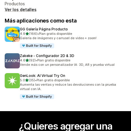
Productos
Ver los detalles
Más aplicaciones como esta
GG Galería Página Producto
de 5 estrellas
4.8
(166)
•
Plan gratis disponible
166 reseñas en total
Galería de imágenes y carrusel de video + zoom!
Built for Shopify
Zakeke ‑ Configurador 2D & 3D
de 5 estrellas
4.6
(92)
•
Plan gratis disponible
92 reseñas en total
Vende más con un personalizador IA: 3D, AR y prueba virtual
GenLook: AI Virtual Try On
de 5 estrellas
5.0
(35)
•
Plan gratis disponible
35 reseñas en total
Aumenta las ventas y reduce las devoluciones con la prueba
virtual con IA.
Built for Shopify
¿Quieres agregar una