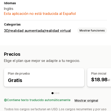
Idiomas
Inglés
Esta aplicación no está traducida al Español
Categorías
3D/realidad aumentada/realidad virtual
Mostrar funciones
Visualización
Prueba virtual
Zooming
Con IA
Precios
Personalización
Elige el plan que mejor se adapte a tu negocio.
Creación de modelos
Imágenes
Subida de archivos
Promoción de marca personalizada
Plan de prueba
Plan inicial
$18.98
Gratis
al
Contiene texto traducido automáticamente
Mostrar original
Todos los cargos se facturan en USD. Los cargos recurrentes y por uso