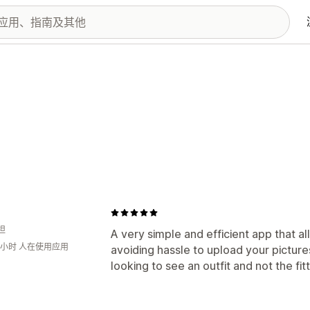
坦
A very simple and efficient app that a
0小时 人在使用应用
avoiding hassle to upload your pictur
looking to see an outfit and not the fitt