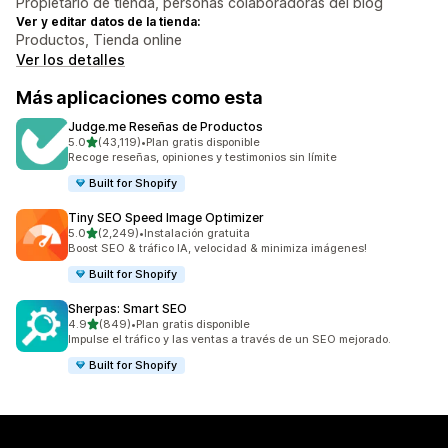
Propietario de tienda, personas colaboradoras del blog
Ver y editar datos de la tienda:
Productos, Tienda online
Ver los detalles
Más aplicaciones como esta
Judge.me Reseñas de Productos
de 5 estrellas
5.0
(43,119)
•
Plan gratis disponible
43119 reseñas en total
Recoge reseñas, opiniones y testimonios sin límite
Built for Shopify
Tiny SEO Speed Image Optimizer
de 5 estrellas
5.0
(2,249)
•
Instalación gratuita
2249 reseñas en total
Boost SEO & tráfico IA, velocidad & minimiza imágenes!
Built for Shopify
Sherpas: Smart SEO
de 5 estrellas
4.9
(849)
•
Plan gratis disponible
849 reseñas en total
Impulse el tráfico y las ventas a través de un SEO mejorado.
Built for Shopify