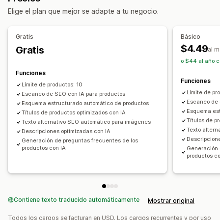
Elige el plan que mejor se adapte a tu negocio.
Mapa del sitio
Indexación de páginas
Metaetiqueta
Fragmentos enriquecidos
JSON-LD
Esquemas
Gratis
Básico
Robots.txt
Generación de IA
SEO local
Páginas AMP
$4.49
Gratis
al 
Adaptación a dispositivos móviles
o $44 al año c
Optimización de la imagen
Optimización de la velocidad
Funciones
Optimización del contenido
Optimización de metadatos
Funciones
Límite de productos: 10
API y webhook
Límite de pr
Escaneo de SEO con IA para productos
Escaneo de 
Esquema estructurado automático de productos
Monitorear el rendimiento
Esquema est
Títulos de productos optimizados con IA
Puntuación SEO
Informes
Información útil y consejos
Títulos de p
Texto alternativo SEO automático para imágenes
Texto alter
Descripciones optimizadas con IA
Informes y estadísticas
Análisis de palabra clave
Descripcion
Generación de preguntas frecuentes de los
Análisis de enlaces
Análisis de contenido
Seguimiento
productos con IA
Generación 
productos co
Seguimiento de posicionamiento
Prueba
Contiene texto traducido automáticamente
Mostrar original
Todos los cargos se facturan en USD. Los cargos recurrentes y por uso