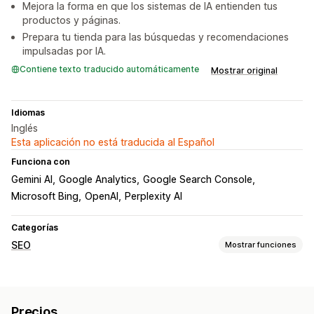
Mejora la forma en que los sistemas de IA entienden tus
productos y páginas.
Prepara tu tienda para las búsquedas y recomendaciones
impulsadas por IA.
Contiene texto traducido automáticamente
Mostrar original
Idiomas
Inglés
Esta aplicación no está traducida al Español
Funciona con
Gemini AI
Google Analytics
Google Search Console
Microsoft Bing
OpenAI
Perplexity AI
Categorías
SEO
Mostrar funciones
Herramientas de SEO
Texto alternativo
Nombres de archivo
Duplicar contenido
Precios
Enlaces rotos
Enlaces de retroceso
Ruta de navegación