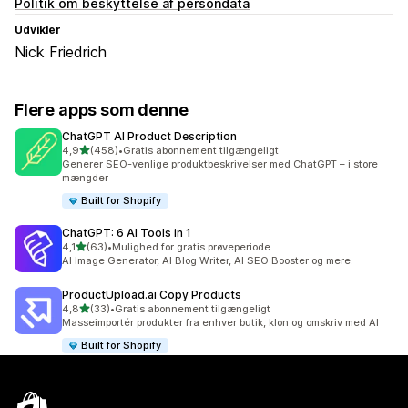
Politik om beskyttelse af persondata
Udvikler
Nick Friedrich
Flere apps som denne
ChatGPT AI Product Description
ud af 5 stjerner
4,9
(458)
•
Gratis abonnement tilgængeligt
458 anmeldelser i alt
Generer SEO-venlige produktbeskrivelser med ChatGPT – i store
mængder
Built for Shopify
ChatGPT: 6 AI Tools in 1
ud af 5 stjerner
4,1
(63)
•
Mulighed for gratis prøveperiode
63 anmeldelser i alt
AI Image Generator, AI Blog Writer, AI SEO Booster og mere.
ProductUpload.ai Copy Products
ud af 5 stjerner
4,8
(33)
•
Gratis abonnement tilgængeligt
33 anmeldelser i alt
Masseimportér produkter fra enhver butik, klon og omskriv med AI
Built for Shopify