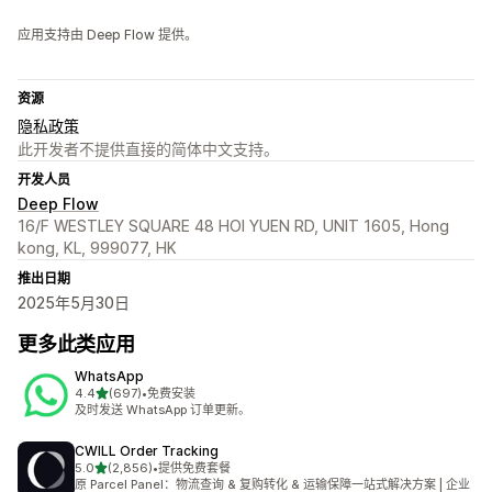
应用支持由 Deep Flow 提供。
资源
隐私政策
此开发者不提供直接的简体中文支持。
开发人员
Deep Flow
16/F WESTLEY SQUARE 48 HOI YUEN RD, UNIT 1605, Hong
kong, KL, 999077, HK
推出日期
2025年5月30日
更多此类应用
WhatsApp
星（满分 5 星）
4.4
(697)
•
免费安装
总共 697 条评论
及时发送 WhatsApp 订单更新。
CWILL Order Tracking
星（满分 5 星）
5.0
(2,856)
•
提供免费套餐
总共 2856 条评论
原 Parcel Panel：物流查询 & 复购转化 & 运输保障一站式解决方案 | 企业