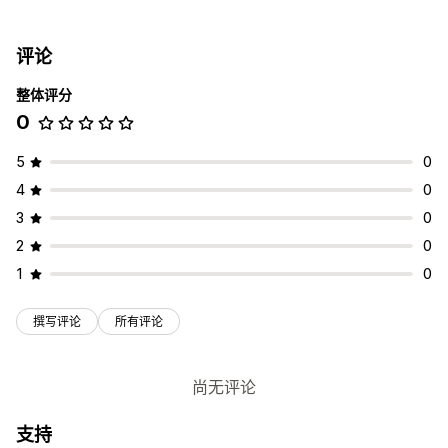
跟踪
品牌化跟踪页面
实时跟踪
翻译
预计配送日期
全球跟踪
评论
控制面板
多个承运商
整体评分
通知
0
电子邮件
实时通知
翻译
自定义通知
自动化
5
0
4
0
3
0
2
0
1
0
撰写评论
所有评论
尚无评论
支持