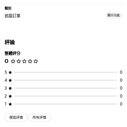
類別
追蹤訂單
顯示功能
追蹤
品牌追蹤頁面
即時追蹤
翻譯
預估配送日期
全球追蹤
控制面板
評論
多家貨運業者
整體評分
通知
0
電子郵件
即時通知
翻譯
自訂通知
自動化
5
0
4
0
3
0
2
0
1
0
撰寫評價
所有評價