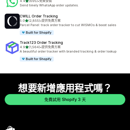
滿分 5 顆星
4.4
(695)
•
免費安裝
共有 695 則評價
Send timely WhatsApp order updates.
CWILL Order Tracking
滿分 5 顆星
5.0
(2,855)
•
提供免費方案
共有 2855 則評價
Parcel Panel: track order tracker to cut WISMOs & boost sales
Built for Shopify
Track123 Order Tracking
滿分 5 顆星
4.9
(1,564)
•
提供免費方案
共有 1564 則評價
A beautiful order tracker with branded tracking & order lookup
Built for Shopify
想要新增應用程式嗎？
免費試用 Shopify 3 天