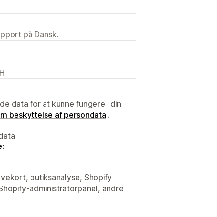
upport på Dansk.
CH
e data for at kunne fungere i din
 om beskyttelse af persondata
.
data
e:
avekort, butiksanalyse, Shopify
Shopify-administratorpanel, andre