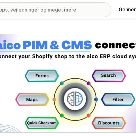
Gennem
ri med udvalgte billeder