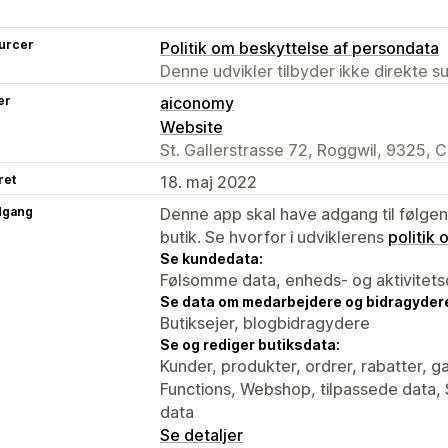
urcer
Politik om beskyttelse af persondata
Denne udvikler tilbyder ikke direkte s
er
aiconomy
Website
St. Gallerstrasse 72, Roggwil, 9325, 
ret
18. maj 2022
dgang
Denne app skal have adgang til følgend
butik. Se hvorfor i udviklerens
politik
Se kundedata:
Følsomme data, enheds- og aktivitets
Se data om medarbejdere og bidragyder
Butiksejer, blogbidragydere
Se og rediger butiksdata:
Kunder, produkter, ordrer, rabatter, g
Functions, Webshop, tilpassede data, 
data
Se detaljer