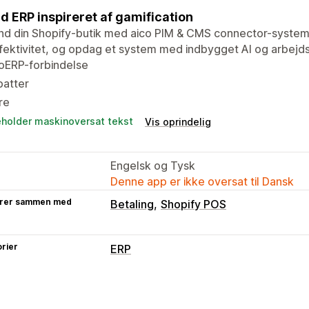
d ERP inspireret af gamification
nd din Shopify-butik med aico PIM & CMS connector-systemet
fektivitet, og opdag et system med indbygget AI og arbejd
oERP-forbindelse
batter
tre
eholder maskinoversat tekst
Vis oprindelig
Engelsk og Tysk
Denne app er ikke oversat til Dansk
rer sammen med
Betaling
Shopify POS
rier
ERP