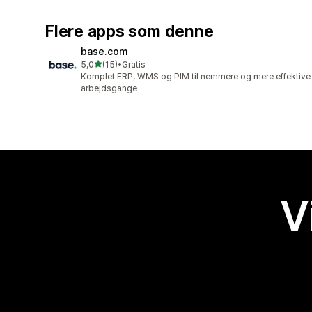
Flere apps som denne
base.com
ud af 5 stjerner
5,0
(15)
•
Gratis
15 anmeldelser i alt
Komplet ERP, WMS og PIM til nemmere og mere effektive
arbejdsgange
V