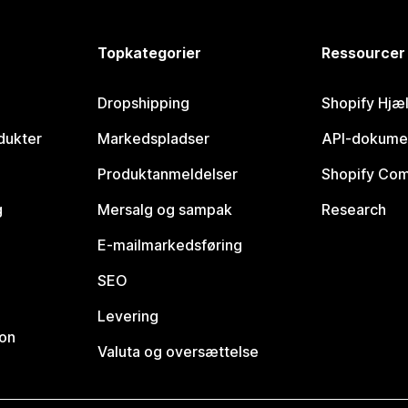
Topkategorier
Ressourcer
Dropshipping
Shopify Hjæ
dukter
Markedspladser
API-dokume
Produktanmeldelser
Shopify Co
g
Mersalg og sampak
Research
E-mailmarkedsføring
SEO
Levering
ion
Valuta og oversættelse