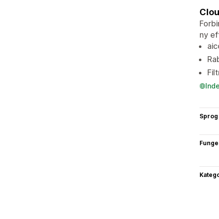
Clou
Forbi
ny ef
aic
Ra
Fil
Ind
Sprog
Funge
Katego