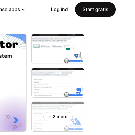
se apps
Log ind
Start gratis
+ 2 mere