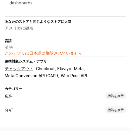
dashboards.
あなたのストアと同じようなストアに人気
アメリカに拠点
言語
英語
このアプリは日本語に翻訳されていません
連携対象システム・アプリ
チェックアウト
Checkout
Klaviyo
Meta
Meta Conversion API (CAPI)
Web Pixel API
カテゴリー
広告
機能を表示
ターゲティング
分析
機能を表示
オーディエンスセグメント
イベント別
AIによるターゲティング
お客様の操作動向
リターゲティング
リアルタイム追跡
アクティビティ追跡
イベント追跡