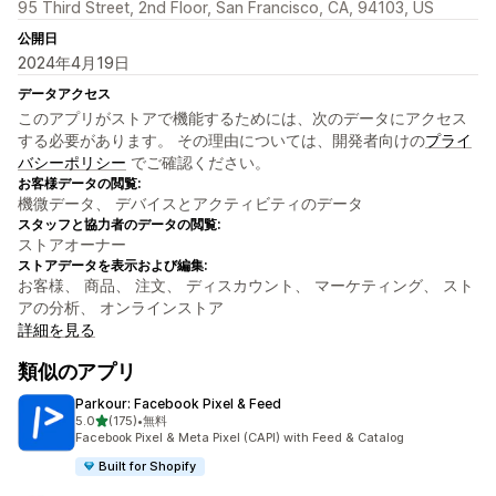
95 Third Street, 2nd Floor, San Francisco, CA, 94103, US
公開日
2024年4月19日
データアクセス
このアプリがストアで機能するためには、次のデータにアクセス
する必要があります。 その理由については、開発者向けの
プライ
バシーポリシー
でご確認ください。
お客様データの閲覧:
機微データ、 デバイスとアクティビティのデータ
スタッフと協力者のデータの閲覧:
ストアオーナー
ストアデータを表示および編集:
お客様、 商品、 注文、 ディスカウント、 マーケティング、 スト
アの分析、 オンラインストア
詳細を見る
類似のアプリ
Parkour: Facebook Pixel & Feed
5つ星中
5.0
(175)
•
無料
合計レビュー数：175件
Facebook Pixel & Meta Pixel (CAPI) with Feed & Catalog
Built for Shopify