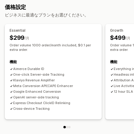
キャンペーン管理
価格設定
セグメンテーション
ページ閲覧回数
ピクセル管理
ビジネスに最適なプランをお選びください。
マーケティングと販売
パフォーマンス分析
ROAS
購入の追跡
UTM追跡
ピクセル追跡
Essential
Growth
コンバージョントラッキング
ダッシュボード
$299
$499
ビジュアルとレポート
/月
/月
UTMアトリビューション
Order volume 1000 order/month included, $0.1 per
Order volume 
分析ダッシュボード
カスタムレポート
データのエクスポート
extra order.
extra order.
GDPR準拠
機能
機能
Aimerce Durable ID
Everything i
One-click Server-side Tracking
Headless int
Klaviyo Revenue Amplifier
Attribution 
Meta Conversion API(CAPI) Enhancer
Live Activit
Google Enhanced Conversion
12 hour SLA
OpenAI server-side tracking
Express Checkout ClickID Relinking
Cross-device Tracking