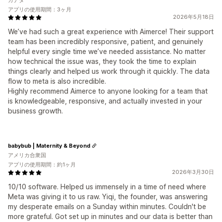
カナダ
アプリの使用期間：3ヶ月
2026年5月18日
We’ve had such a great experience with Aimerce! Their support
team has been incredibly responsive, patient, and genuinely
helpful every single time we’ve needed assistance. No matter
how technical the issue was, they took the time to explain
things clearly and helped us work through it quickly. The data
flow to meta is also incredible.
Highly recommend Aimerce to anyone looking for a team that
is knowledgeable, responsive, and actually invested in your
business growth.
babybub | Maternity & Beyond
アメリカ合衆国
アプリの使用期間：約1ヶ月
2026年3月30日
10/10 software. Helped us immensely in a time of need where
Meta was giving it to us raw. Yiqi, the founder, was answering
my desperate emails on a Sunday within minutes. Couldn't be
more grateful. Got set up in minutes and our data is better than