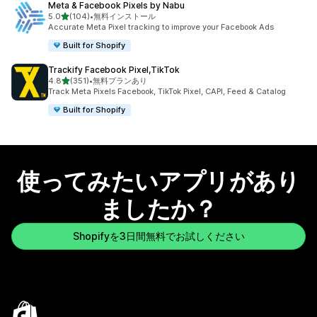
Meta & Facebook Pixels by Nabu
5つ星中
5.0
(104)
•
無料インストール
合計レビュー数：104件
Accurate Meta Pixel tracking to improve your Facebook Ads
Built for Shopify
Trackify Facebook Pixel,TikTok
5つ星中
4.8
(351)
•
無料プランあり
合計レビュー数：351件
Track Meta Pixels Facebook, TikTok Pixel, CAPI, Feed & Catalog
Built for Shopify
使ってみたいアプリがあり
ましたか？
Shopifyを3日間無料でお試しください