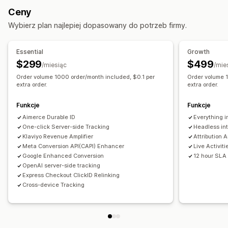
Zarządzanie kampanią
Ceny
Śledzenie wydarzeń
Segmentacja
Wyświetlenia strony
Zarządzanie sklepem
Wybierz plan najlepiej dopasowany do potrzeb firmy.
Marketing i sprzedaż
Analizy wydajności
ROAS
Śledzenie zakupu
Śledzenie UTM
Essential
Growth
Śledzenie konwersji
Pulpity
Atrybucja UTM
Śledzenie za pomocą piksela
$299
$499
/miesiąc
/mie
Order volume 1000 order/month included, $0.1 per
Order volume 
Materiały wizualne i raporty
extra order.
extra order.
Analizy pulpitu
Niestandardowe raporty
Eksport danych
Zgodność z RODO
Funkcje
Funkcje
Aimerce Durable ID
Everything i
One-click Server-side Tracking
Headless int
Klaviyo Revenue Amplifier
Attribution 
Meta Conversion API(CAPI) Enhancer
Live Activit
Google Enhanced Conversion
12 hour SLA
OpenAI server-side tracking
Express Checkout ClickID Relinking
Cross-device Tracking