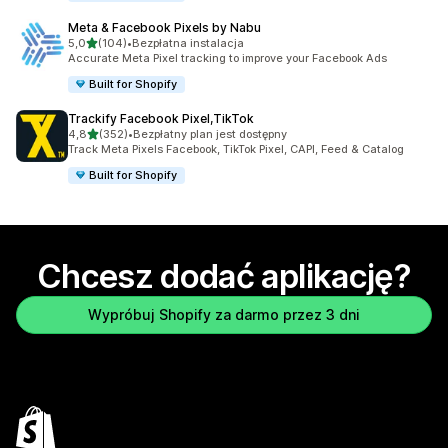
Meta & Facebook Pixels by Nabu
na 5 gwiazdek
5,0
(104)
•
Bezpłatna instalacja
Łączna liczba recenzji: 104
Accurate Meta Pixel tracking to improve your Facebook Ads
Built for Shopify
Trackify Facebook Pixel,TikTok
na 5 gwiazdek
4,8
(352)
•
Bezpłatny plan jest dostępny
Łączna liczba recenzji: 352
Track Meta Pixels Facebook, TikTok Pixel, CAPI, Feed & Catalog
Built for Shopify
Chcesz dodać aplikację?
Wypróbuj Shopify za darmo przez 3 dni