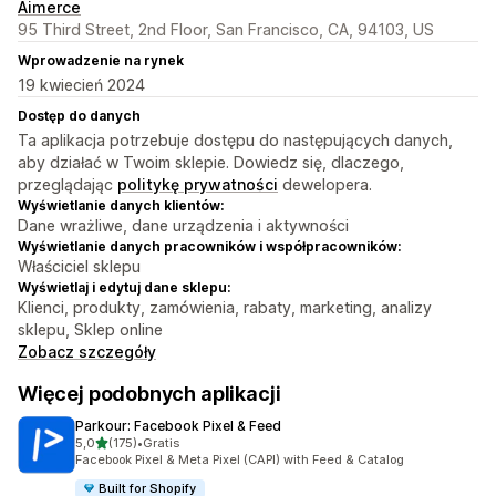
Aimerce
95 Third Street, 2nd Floor, San Francisco, CA, 94103, US
Wprowadzenie na rynek
19 kwiecień 2024
Dostęp do danych
Ta aplikacja potrzebuje dostępu do następujących danych,
aby działać w Twoim sklepie. Dowiedz się, dlaczego,
przeglądając
politykę prywatności
dewelopera.
Wyświetlanie danych klientów:
Dane wrażliwe, dane urządzenia i aktywności
Wyświetlanie danych pracowników i współpracowników:
Właściciel sklepu
Wyświetlaj i edytuj dane sklepu:
Klienci, produkty, zamówienia, rabaty, marketing, analizy
sklepu, Sklep online
Zobacz szczegóły
Więcej podobnych aplikacji
Parkour: Facebook Pixel & Feed
na 5 gwiazdek
5,0
(175)
•
Gratis
Łączna liczba recenzji: 175
Facebook Pixel & Meta Pixel (CAPI) with Feed & Catalog
Built for Shopify