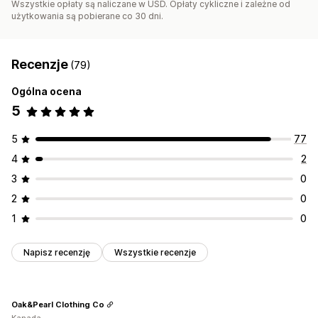
Wszystkie opłaty są naliczane w USD. Opłaty cykliczne i zależne od
użytkowania są pobierane co 30 dni.
Recenzje
(79)
Ogólna ocena
5
5
77
4
2
3
0
2
0
1
0
Napisz recenzję
Wszystkie recenzje
Oak&Pearl Clothing Co