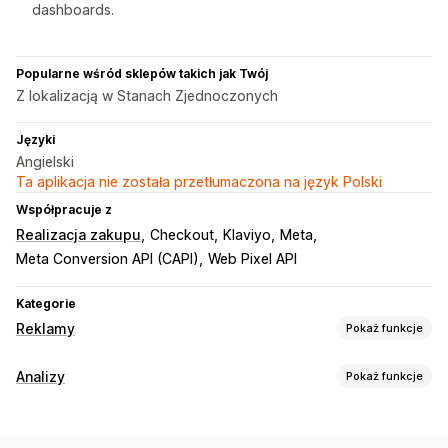
dashboards.
Popularne wśród sklepów takich jak Twój
Z lokalizacją w Stanach Zjednoczonych
Języki
Angielski
Ta aplikacja nie została przetłumaczona na język Polski
Współpracuje z
Realizacja zakupu
Checkout
Klaviyo
Meta
Meta Conversion API (CAPI)
Web Pixel API
Kategorie
Reklamy
Pokaż funkcje
Targetowanie
Analizy
Pokaż funkcje
Segmenty odbiorców
Oparte na wydarzeniu
Zachowanie klientów
Targetowanie oparte na AI
Retargetowanie
Śledzenie w czasie rzeczywistym
Śledzenie aktywności