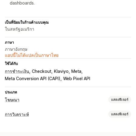
dashboards.
เป็นที่นิยมในร้านค้าแบบคุณ
ในสหรัฐอเมริกา
ภาษา
ภาษาอังกฤษ
แอปนี้ไม่ได้แปลเป็นภาษาไทย
ใช้ได้กับ
การชำระเงิน
Checkout
Klaviyo
Meta
Meta Conversion API (CAPI)
Web Pixel API
ประเภท
โฆษณา
แสดงฟีเจอร์
การกำหนดเป้าหมาย
การวิเคราะห์
แสดงฟีเจอร์
เซกเมนต์กลุ่มเป้าหมาย
ตามเหตุการณ์
การกำหนดเป้าหมายด้วย AI
พฤติกรรมของลูกค้า
การกำหนดเป้าหมายซ้ำ
การติดตามแบบเรียลไทม์
การติดตามกิจกรรม