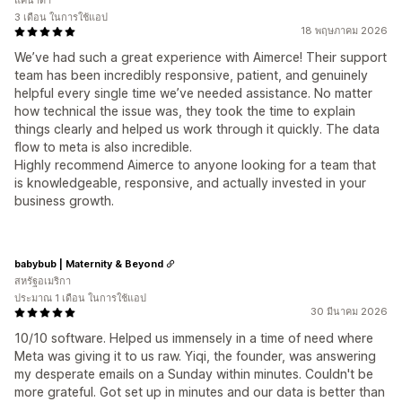
แคนาดา
3 เดือน ในการใช้แอป
18 พฤษภาคม 2026
We’ve had such a great experience with Aimerce! Their support
team has been incredibly responsive, patient, and genuinely
helpful every single time we’ve needed assistance. No matter
how technical the issue was, they took the time to explain
things clearly and helped us work through it quickly. The data
flow to meta is also incredible.
Highly recommend Aimerce to anyone looking for a team that
is knowledgeable, responsive, and actually invested in your
business growth.
babybub | Maternity & Beyond
สหรัฐอเมริกา
ประมาณ 1 เดือน ในการใช้แอป
30 มีนาคม 2026
10/10 software. Helped us immensely in a time of need where
Meta was giving it to us raw. Yiqi, the founder, was answering
my desperate emails on a Sunday within minutes. Couldn't be
more grateful. Got set up in minutes and our data is better than