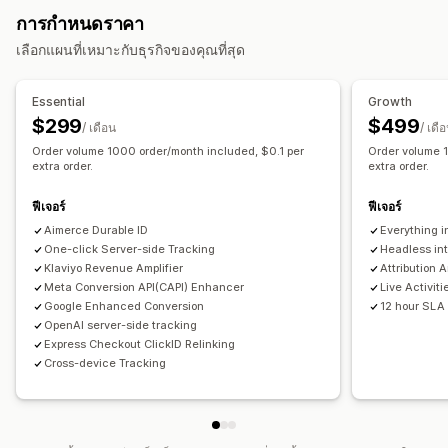
การจัดการแคมเปญ
การกำหนดราคา
การติดตามเหตุการณ์
การแบ่งกลุ่ม
ยอดเข้าชมหน้าเว็บ
การจัดการพิกเซล
เลือกแผนที่เหมาะกับธุรกิจของคุณที่สุด
การตลาดและการขาย
การวิเคราะห์ประสิทธิภาพ
ROAS
การติดตามการซื้อ
การติดตาม UTM
การติดตามพิกเซล
Essential
Growth
การติดตามคอนเวอร์ชัน
แดชบอร์ด
การระบุแหล่งที่มาของ UTM
$299
$499
ภาพและรายงาน
/ เดือน
/ เดื
Order volume 1000 order/month included, $0.1 per
Order volume 
แดชบอร์ดการวิเคราะห์
รายงานที่กำหนดเอง
การส่งออกข้อมูล
extra order.
extra order.
การปฏิบัติตาม GDPR
ฟีเจอร์
ฟีเจอร์
Aimerce Durable ID
Everything i
One-click Server-side Tracking
Headless int
Klaviyo Revenue Amplifier
Attribution 
Meta Conversion API(CAPI) Enhancer
Live Activit
Google Enhanced Conversion
12 hour SLA
OpenAI server-side tracking
Express Checkout ClickID Relinking
Cross-device Tracking