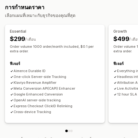
การจัดการแคมเปญ
การกำหนดราคา
การติดตามเหตุการณ์
การแบ่งกลุ่ม
ยอดเข้าชมหน้าเว็บ
การจัดการพิกเซล
เลือกแผนที่เหมาะกับธุรกิจของคุณที่สุด
การตลาดและการขาย
การวิเคราะห์ประสิทธิภาพ
ROAS
การติดตามการซื้อ
การติดตาม UTM
การติดตามพิกเซล
Essential
Growth
การติดตามคอนเวอร์ชัน
แดชบอร์ด
การระบุแหล่งที่มาของ UTM
$299
$499
ภาพและรายงาน
/ เดือน
/ เดื
Order volume 1000 order/month included, $0.1 per
Order volume 
แดชบอร์ดการวิเคราะห์
รายงานที่กำหนดเอง
การส่งออกข้อมูล
extra order.
extra order.
การปฏิบัติตาม GDPR
ฟีเจอร์
ฟีเจอร์
Aimerce Durable ID
Everything i
One-click Server-side Tracking
Headless int
Klaviyo Revenue Amplifier
Attribution 
Meta Conversion API(CAPI) Enhancer
Live Activit
Google Enhanced Conversion
12 hour SLA
OpenAI server-side tracking
Express Checkout ClickID Relinking
Cross-device Tracking