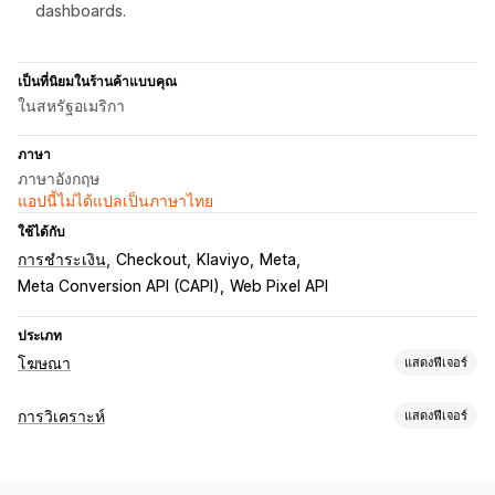
dashboards.
เป็นที่นิยมในร้านค้าแบบคุณ
ในสหรัฐอเมริกา
ภาษา
ภาษาอังกฤษ
แอปนี้ไม่ได้แปลเป็นภาษาไทย
ใช้ได้กับ
การชำระเงิน
Checkout
Klaviyo
Meta
Meta Conversion API (CAPI)
Web Pixel API
ประเภท
โฆษณา
แสดงฟีเจอร์
การกำหนดเป้าหมาย
การวิเคราะห์
แสดงฟีเจอร์
เซกเมนต์กลุ่มเป้าหมาย
ตามเหตุการณ์
การกำหนดเป้าหมายด้วย AI
พฤติกรรมของลูกค้า
การกำหนดเป้าหมายซ้ำ
การติดตามแบบเรียลไทม์
การติดตามกิจกรรม