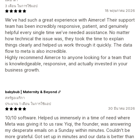
แคนาดา
3 เดือน ในการใช้แอป
18 พฤษภาคม 2026
We’ve had such a great experience with Aimerce! Their support
team has been incredibly responsive, patient, and genuinely
helpful every single time we’ve needed assistance. No matter
how technical the issue was, they took the time to explain
things clearly and helped us work through it quickly. The data
flow to meta is also incredible.
Highly recommend Aimerce to anyone looking for a team that
is knowledgeable, responsive, and actually invested in your
business growth.
babybub | Maternity & Beyond
สหรัฐอเมริกา
ประมาณ 1 เดือน ในการใช้แอป
30 มีนาคม 2026
10/10 software. Helped us immensely in a time of need where
Meta was giving it to us raw. Yiqi, the founder, was answering
my desperate emails on a Sunday within minutes. Couldn't be
more grateful. Got set up in minutes and our data is better than