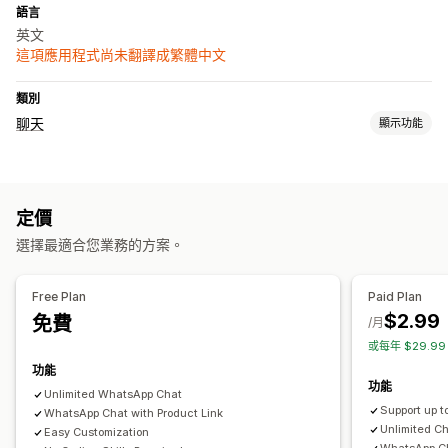
語言
英文
這項應用程式尚未翻譯成繁體中文
類別
聊天
顯示功能
自訂
顏色和字型
聊天按鈕
聊天流程
定價
選擇最適合您業務的方案。
Free Plan
Paid Plan
$2.99
免費
/月
或每年 $29.9
功能
功能
Unlimited WhatsApp Chat
Support up t
WhatsApp Chat with Product Link
Unlimited C
Easy Customization