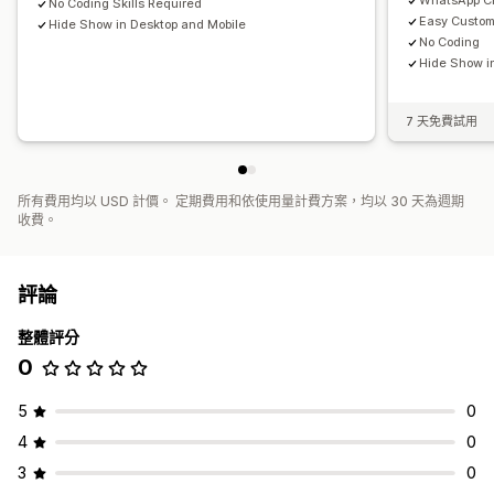
WhatsApp Ch
No Coding Skills Required
Easy Custom
Hide Show in Desktop and Mobile
No Coding
Hide Show i
7 天免費試用
所有費用均以 USD 計價。 定期費用和依使用量計費方案，均以 30 天為週期
收費。
評論
整體評分
0
5
0
4
0
3
0