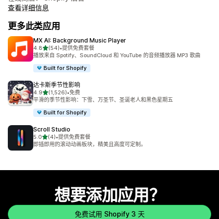
查看详细信息
更多此类应用
MX AI: Background Music Player
星（满分 5 星）
4.8
(54)
•
提供免费套餐
总共 54 条评论
播放来自 Spotify、SoundCloud 和 YouTube 的音频播放器 MP3 歌曲
Built for Shopify
达卡斯季节性影响
星（满分 5 星）
4.9
(1,526)
•
免费
总共 1526 条评论
平滑的季节性影响：下雪、万圣节、圣诞老人和黑色星期五
Built for Shopify
Scroll Studio
星（满分 5 星）
5.0
(4)
•
提供免费套餐
总共 4 条评论
即插即用的滚动动画板块，精美且高度可定制。
想要添加应用？
免费试用 Shopify 3 天