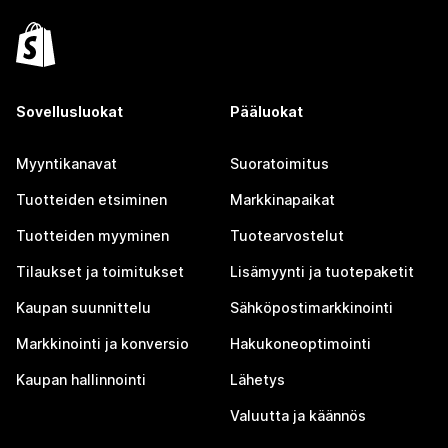
Sovellusluokat
Pääluokat
Myyntikanavat
Suoratoimitus
Tuotteiden etsiminen
Markkinapaikat
Tuotteiden myyminen
Tuotearvostelut
Tilaukset ja toimitukset
Lisämyynti ja tuotepaketit
Kaupan suunnittelu
Sähköpostimarkkinointi
Markkinointi ja konversio
Hakukoneoptimointi
Kaupan hallinnointi
Lähetys
Valuutta ja käännös