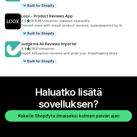
Built for Shopify
Loox ‑ Product Reviews App
/ 5 tähteä
4,9
(8 878)
•
Ilmainen sopimus saatavilla
8878 arvostelua yhteensä
Convert more with visual product reviews, superpowered by AI
Built for Shopify
Judge.me Ali Reviews Importer
/ 5 tähteä
4,9
(182)
•
Ilmainen
182 arvostelua yhteensä
Import AliExpress reviews and grow your dropshipping store
Built for Shopify
Haluatko lisätä
sovelluksen?
Kokeile Shopifyta ilmaiseksi kolmen päivän ajan