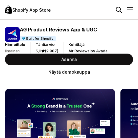
Shopify App Store
AG Product Reviews App & UGC
Built for Shopify
Hinnoittelu
Tähtiarvio
Kehittäjä
Ilmainen
5,0
(2 987)
Air Reviews by Avada
Asenna
Näytä demokauppa