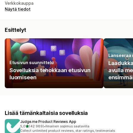
Verkkokauppa
Näytä tiedot
Esittelyt
Lanseeraa 
Etusivun suunnittelu
Laadukkai
Sovelluksia tehokkaan etusivun
avulla me
luomiseen
ensimmäis
Lisää tämänkaltaisia sovelluksia
Judge.me Product Reviews App
/ 5 tähteä
5,0
(42 989)
•
Ilmainen sopimus saatavilla
42989 arvostelua yhteensä
Collect unlimited product reviews, star ratings, testimonials