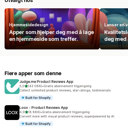
Utvalgt hos
Hjemmesidedesign
Lanser en v
Apper som hjelper deg med å lage
Kvalitets
en hjemmeside som treffer.
deg med å
Flere apper som denne
Judge.me Product Reviews App
av 5 stjerner
5,0
(43 088)
•
Gratis abonnement tilgjengelig
Totalt 43088 omtaler
Collect unlimited product reviews, star ratings, testimonials
Built for Shopify
Loox ‑ Product Reviews App
av 5 stjerner
4,9
(8 886)
•
Gratis abonnement tilgjengelig
Totalt 8886 omtaler
Convert more with visual product reviews, superpowered by AI
Built for Shopify