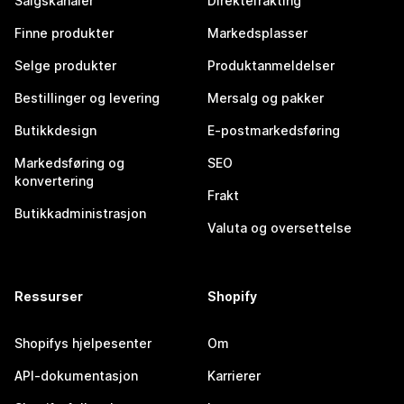
Salgskanaler
Direktefrakting
Finne produkter
Markedsplasser
Selge produkter
Produktanmeldelser
Bestillinger og levering
Mersalg og pakker
Butikkdesign
E-postmarkedsføring
Markedsføring og
SEO
konvertering
Frakt
Butikkadministrasjon
Valuta og oversettelse
Ressurser
Shopify
Shopifys hjelpesenter
Om
API-dokumentasjon
Karrierer