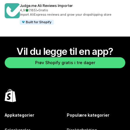
Judge.me Ali Reviews Importer
av 5 stjerner
4,9
(185)
•
Gratis
Totalt 185 omtaler
Import AliExpress reviews and grow your dropshipping store
Built for Shopify
Vil du legge til en app?
Prøv Shopify gratis i tre dager
Appkategorier
Populære kategorier