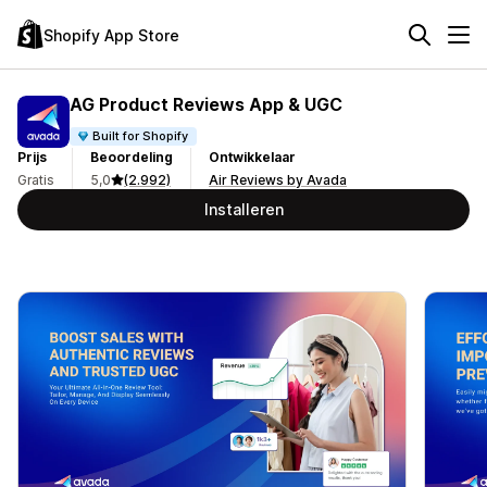
Shopify App Store
AG Product Reviews App & UGC
Built for Shopify
Prijs
Beoordeling
Ontwikkelaar
Gratis
5,0
(2.992)
Air Reviews by Avada
Installeren