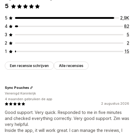
Pagina met alleen recensies
Beste recensies
5
Hoogtepunten uit recensies
5
2,9K
Samenvattingen van recensies
Filteren
Rich snippets
4
82
Manieren om recensies te verzamelen
3
5
Verzoeken via e-mail
Pushmeldingen
2
2
UGC van social media
Pop-ups
Formulieren
QR-codes
1
15
Aanbiedingen
Importeren en exporteren
Migratie van recensies
Syndicatie van recensies
Een recensie schrijven
Alle recensies
Automatiseringen
Aangepaste verzoeken
Sync Pouches
Verenigd Koninkrijk
4 maanden gebruiken de app
2 augustus 2026
Good support. Very quick. Responded to me in five minutes
and checked everything correctly. Very good support. Zim was
very helpful.
Inside the app, it will work great. I can manage the reviews, I