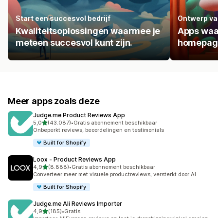
Start een succesvol bedrijf
Ontwerp va
Kwaliteitsoplossingen waarmee je
Apps waa
meteen succesvol kunt zijn.
homepage
Meer apps zoals deze
Judge.me Product Reviews App
van 5 sterren
5,0
(43.087)
•
Gratis abonnement beschikbaar
43087 recensies in totaal
Onbeperkt reviews, beoordelingen en testimonials
Built for Shopify
Loox ‑ Product Reviews App
van 5 sterren
4,9
(8.888)
•
Gratis abonnement beschikbaar
8888 recensies in totaal
Converteer meer met visuele productreviews, versterkt door AI
Built for Shopify
Judge.me Ali Reviews Importer
van 5 sterren
4,9
(185)
•
Gratis
185 recensies in totaal