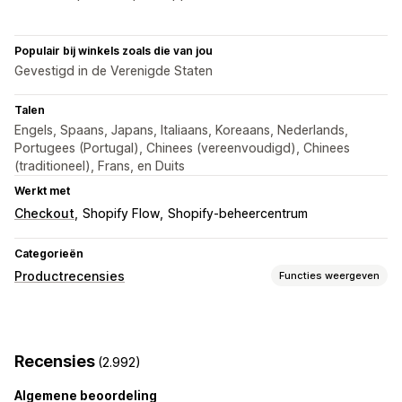
Populair bij winkels zoals die van jou
Gevestigd in de Verenigde Staten
Talen
Engels, Spaans, Japans, Italiaans, Koreaans, Nederlands,
Portugees (Portugal), Chinees (vereenvoudigd), Chinees
(traditioneel), Frans, en Duits
Werkt met
Checkout
Shopify Flow
Shopify-beheercentrum
Categorieën
Productrecensies
Functies weergeven
Weergaveopties
Testimonials
Recensies met foto
Sterwaarderingen
Recensies
(2.992)
Stemmen
Badges
Carrousels
Mediagalerijen
Grid-indeling
Tabbladen of zijbalken
Algemene beoordeling