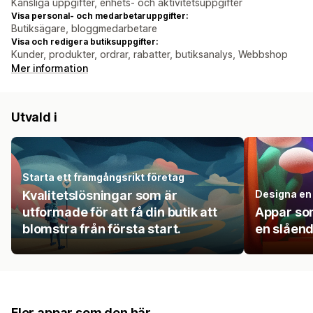
Känsliga uppgifter, enhets- och aktivitetsuppgifter
Visa personal- och medarbetaruppgifter:
Butiksägare, bloggmedarbetare
Visa och redigera butiksuppgifter:
Kunder, produkter, ordrar, rabatter, butiksanalys, Webbshop
Mer information
Utvald i
Starta ett framgångsrikt företag
Kvalitetslösningar som är
Designa en 
utformade för att få din butik att
Appar som
blomstra från första start.
en slåend
Fler appar som den här