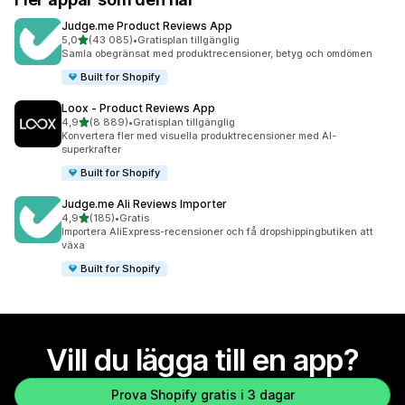
Judge.me Product Reviews App
av 5 stjärnor
5,0
(43 085)
•
Gratisplan tillgänglig
43085 recensioner totalt
Samla obegränsat med produktrecensioner, betyg och omdömen
Built for Shopify
Loox ‑ Product Reviews App
av 5 stjärnor
4,9
(8 889)
•
Gratisplan tillgänglig
8889 recensioner totalt
Konvertera fler med visuella produktrecensioner med AI-
superkrafter
Built for Shopify
Judge.me Ali Reviews Importer
av 5 stjärnor
4,9
(185)
•
Gratis
185 recensioner totalt
Importera AliExpress-recensioner och få dropshippingbutiken att
växa
Built for Shopify
Vill du lägga till en app?
Prova Shopify gratis i 3 dagar