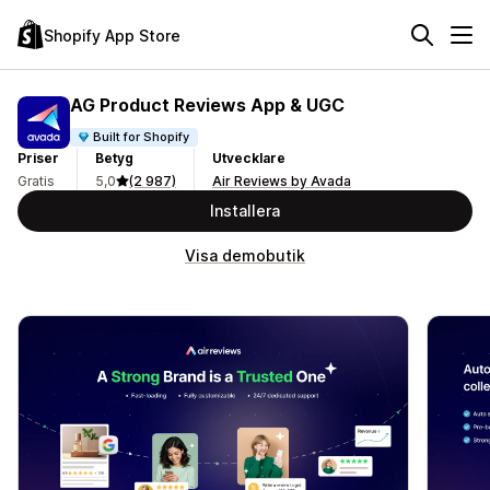
Shopify App Store
AG Product Reviews App & UGC
Built for Shopify
Priser
Betyg
Utvecklare
Gratis
5,0
(2 987)
Air Reviews by Avada
Installera
Visa demobutik