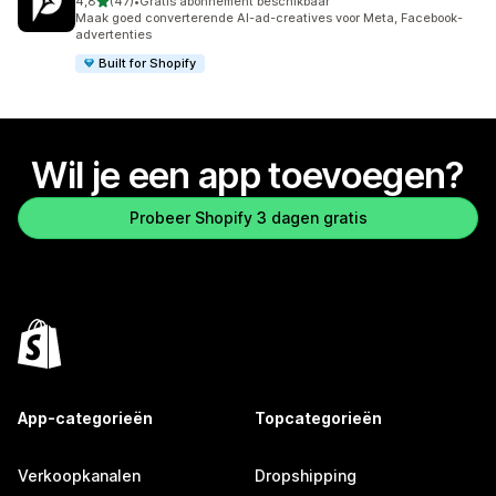
van 5 sterren
4,8
(47)
•
Gratis abonnement beschikbaar
47 recensies in totaal
Maak goed converterende AI-ad-creatives voor Meta, Facebook-
advertenties
Built for Shopify
Wil je een app toevoegen?
Probeer Shopify 3 dagen gratis
App-categorieën
Topcategorieën
Verkoopkanalen
Dropshipping