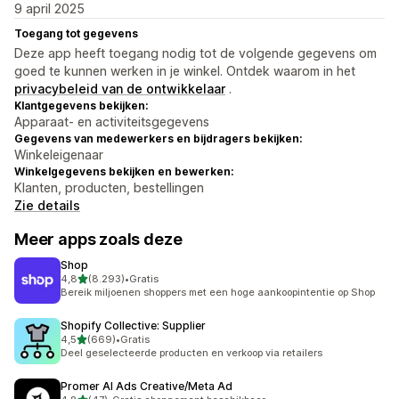
9 april 2025
Toegang tot gegevens
Deze app heeft toegang nodig tot de volgende gegevens om
goed te kunnen werken in je winkel. Ontdek waarom in het
privacybeleid van de ontwikkelaar
.
Klantgegevens bekijken:
Apparaat- en activiteitsgegevens
Gegevens van medewerkers en bijdragers bekijken:
Winkeleigenaar
Winkelgegevens bekijken en bewerken:
Klanten, producten, bestellingen
Zie details
Meer apps zoals deze
Shop
van 5 sterren
4,8
(8.293)
•
Gratis
8293 recensies in totaal
Bereik miljoenen shoppers met een hoge aankoopintentie op Shop
Shopify Collective: Supplier
van 5 sterren
4,5
(669)
•
Gratis
669 recensies in totaal
Deel geselecteerde producten en verkoop via retailers
Promer AI Ads Creative/Meta Ad