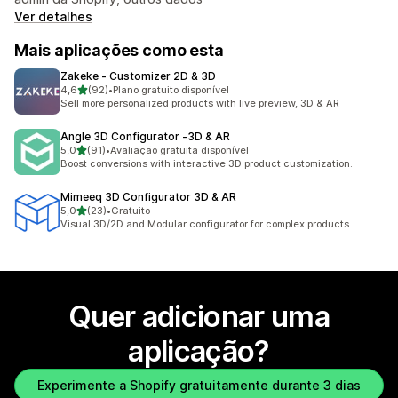
Ver detalhes
Mais aplicações como esta
Zakeke ‑ Customizer 2D & 3D
de 5 estrelas
4,6
(92)
•
Plano gratuito disponível
92 total de avaliações
Sell more personalized products with live preview, 3D & AR
Angle 3D Configurator ‑3D & AR
de 5 estrelas
5,0
(91)
•
Avaliação gratuita disponível
91 total de avaliações
Boost conversions with interactive 3D product customization.
Mimeeq 3D Configurator 3D & AR
de 5 estrelas
5,0
(23)
•
Gratuito
23 total de avaliações
Visual 3D/2D and Modular configurator for complex products
Quer adicionar uma
aplicação?
Experimente a Shopify gratuitamente durante 3 dias