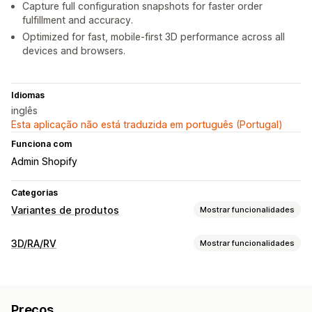
Capture full configuration snapshots for faster order
fulfillment and accuracy.
Optimized for fast, mobile-first 3D performance across all
devices and browsers.
Idiomas
inglês
Esta aplicação não está traduzida em português (Portugal)
Funciona com
Admin Shopify
Categorias
Variantes de produtos
Mostrar funcionalidades
Personalização
3D/RA/RV
Mostrar funcionalidades
Caixas de verificação
Paletas
Lógica condicional
Visualização
Menus pendentes
Carregamento de ficheiros
Modelos 3D
Visualizações 360
Realidade aumentada
Várias seleções
Números
Botões de rádio
Preços
Realidade virtual
Animações
Visualizador incorporado