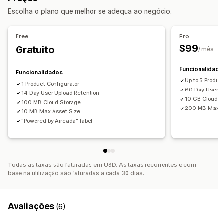
Texto personalizado
Pré-visualização
Escolha o plano que melhor se adequa ao negócio.
Zoom
Pré-visualizações em direto
Baseado em IA
Preços
Personalização
Preços condicionais
Preços personalizados
Free
Pro
Configurador de produtos
Lógica condicional
Variantes
Preços dinâmicos
Preços diferenciados
$99
Gratuito
/ mês
Produtos personalizados
Texto
Imagens
Cor
Texturas
Carregamento de ficheiros
Funcionalida
Funcionalidades
Imagem corporativa personalizada
Reatividade móvel
Up to 5 Prod
1 Product Configurator
60 Day User
14 Day User Upload Retention
10 GB Cloud
100 MB Cloud Storage
200 MB Max
10 MB Max Asset Size
"Powered by Aircada" label
Todas as taxas são faturadas em USD. As taxas recorrentes e com
base na utilização são faturadas a cada 30 dias.
Avaliações
(6)