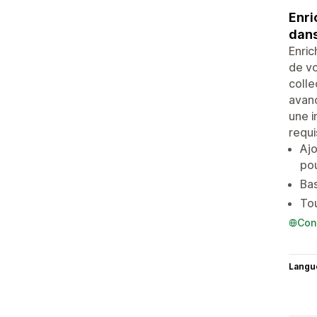
Enri
dans
Enric
de vo
colle
avanc
une i
requi
Ajo
pou
Bas
Tou
Con
Langu