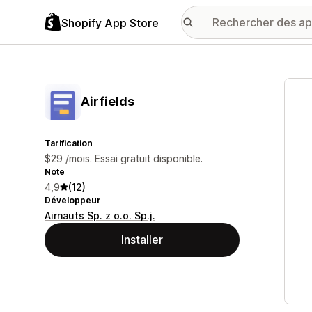
Shopify App Store
Galer
Airfields
Tarification
$29 /mois. Essai gratuit disponible.
Note
4,9
(12)
Développeur
Airnauts Sp. z o.o. Sp.j.
Installer