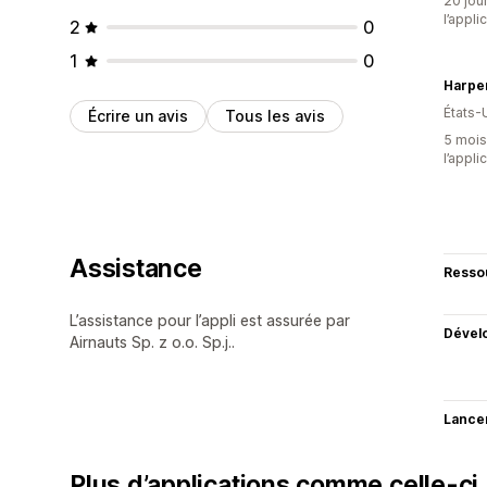
20 jour
l’appli
2
0
1
0
Harpe
États-
Écrire un avis
Tous les avis
5 mois 
l’appli
Assistance
Resso
L’assistance pour l’appli est assurée par
Dével
Airnauts Sp. z o.o. Sp.j..
Lance
Plus d’applications comme celle-ci