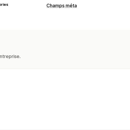
ories
Champs méta
Types de champs méta
Pages
Booléens
Couleurs
Dates
Fi
Numéros
URL
Outils de gestion
Éditeur de champs méta
ntreprise.