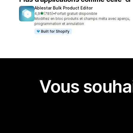
Ablestar Bulk Product Editor
étoile(s) sur 5
4,9
(785)
•
Forfait gratuit disponible
785 avis au total
Modifiez en bloc produits et champs méta avec aperçu,
programmation et annulation
Built for Shopify
Vous souhai