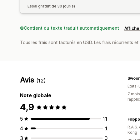
Essai gratuit de 30 jour(s)
Contient du texte traduit automatiquement
Afficher
Tous les frais sont facturés en USD. Les frais récurrents et b
Avis
Swoo
(12)
États-
7 mois 
Note globale
l’appli
4,9
5
11
Filippo
R.A.S.
4
1
Kong
3
0