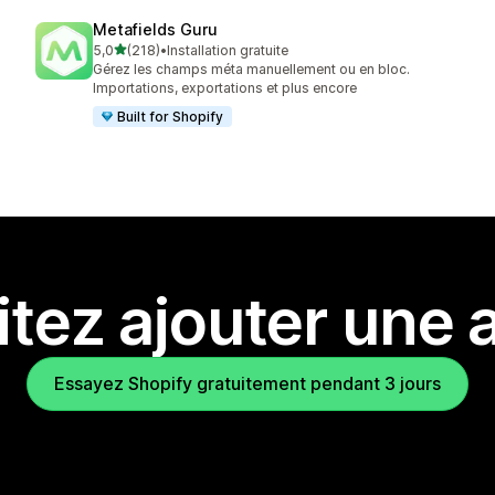
Metafields Guru
étoile(s) sur 5
5,0
(218)
•
Installation gratuite
218 avis au total
Gérez les champs méta manuellement ou en bloc.
Importations, exportations et plus encore
Built for Shopify
tez ajouter une a
Essayez Shopify gratuitement pendant 3 jours