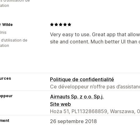
s d’utilisation de
cation
r Wilde
Unis
Very easy to use. Great app that allo
d’utilisation de
site and content. Much better UI than o
cation
urces
Politique de confidentialité
Ce développeur n’offre pas d’assistanc
oppeur
Airnauts Sp. z o.o. Sp.j.
Site web
Hoża 51, PL1132868859, Warszawa, 0
ment
26 septembre 2018