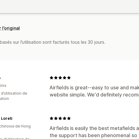
 l’original
asés sur l’utilisation sont facturés tous les 30 jours.
n
Unis
Airfields is great--easy to use and m
d’utilisation de
website simple. We'd definitely recom
cation
 Loreti
 chinoise de Hong
Airfields is easily the best metafield
the support has been phenomenal so 