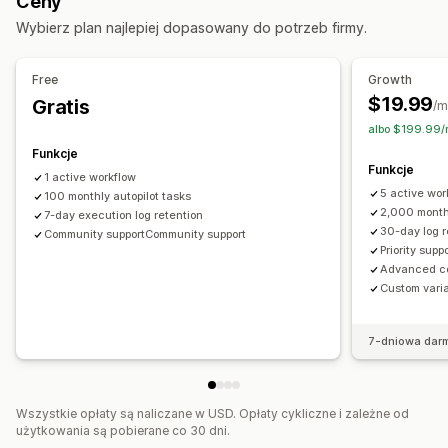
Ceny
Przetwarzanie zwrotu
Progi sprzedażowe
Wybierz plan najlepiej dopasowany do potrzeb firmy.
Uzupełnianie zapasów
Na podstawie czasu
Dostosowanie
Free
Growth
Logika warunkowa
Niestandardowe wyzwalacze
Wzorce
$19.99
Gratis
/m
Automatyczna synchronizacja danych
albo $199.99/r
Zaplanowane zadania
Niestandardowe przepływy pracy
Funkcje
Funkcje
Wiele sklepów
1 active workflow
5 active wor
100 monthly autopilot tasks
2,000 monthl
7-day execution log retention
30-day log r
Community supportCommunity support
Priority supp
Advanced co
Custom vari
7-dniowa dar
Wszystkie opłaty są naliczane w USD. Opłaty cykliczne i zależne od
użytkowania są pobierane co 30 dni.