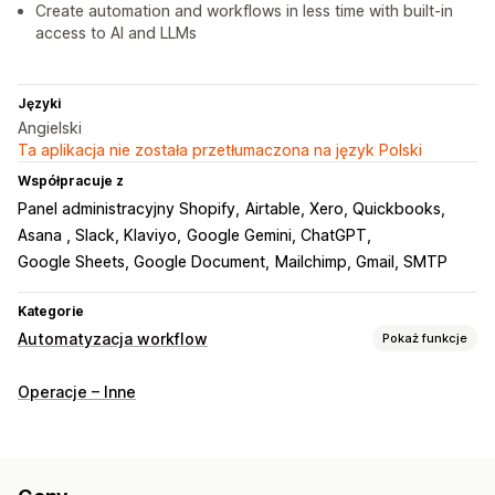
Create automation and workflows in less time with built-in
access to AI and LLMs
Języki
Angielski
Ta aplikacja nie została przetłumaczona na język Polski
Współpracuje z
Panel administracyjny Shopify
Airtable, Xero, Quickbooks
Asana , Slack, Klaviyo
Google Gemini, ChatGPT
Google Sheets, Google Document
Mailchimp, Gmail, SMTP
Kategorie
Automatyzacja workflow
Pokaż funkcje
Zadania automatyzacji
Operacje – Inne
Tagi klientów
Odpowiedzi e-mail
Wykrywanie oszustw
Poziomy zapasów
Realizacja zamówień
Oznaczanie zamówień
Status płatności
Tagi produktu