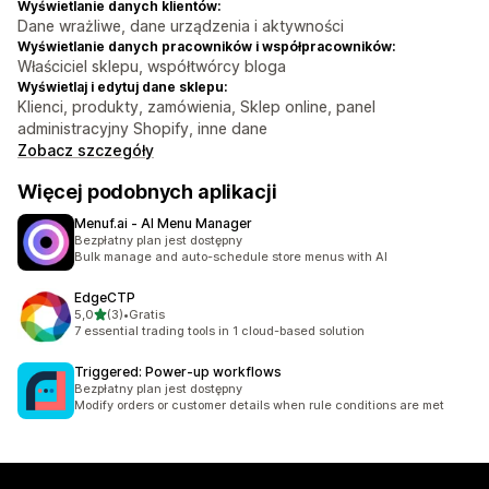
Wyświetlanie danych klientów:
Dane wrażliwe, dane urządzenia i aktywności
Wyświetlanie danych pracowników i współpracowników:
Właściciel sklepu, współtwórcy bloga
Wyświetlaj i edytuj dane sklepu:
Klienci, produkty, zamówienia, Sklep online, panel
administracyjny Shopify, inne dane
Zobacz szczegóły
Więcej podobnych aplikacji
Menuf.ai ‑ AI Menu Manager
Bezpłatny plan jest dostępny
Bulk manage and auto-schedule store menus with AI
EdgeCTP
na 5 gwiazdek
5,0
(3)
•
Gratis
Łączna liczba recenzji: 3
7 essential trading tools in 1 cloud-based solution
Triggered: Power‑up workflows
Bezpłatny plan jest dostępny
Modify orders or customer details when rule conditions are met