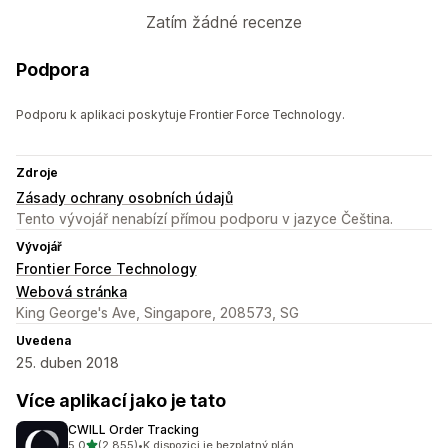
Zatím žádné recenze
Podpora
Podporu k aplikaci poskytuje Frontier Force Technology.
Zdroje
Zásady ochrany osobních údajů
Tento vývojář nenabízí přímou podporu v jazyce Čeština.
Vývojář
Frontier Force Technology
Webová stránka
King George's Ave, Singapore, 208573, SG
Uvedena
25. duben 2018
Více aplikací jako je tato
CWILL Order Tracking
z 5 hvězd
5,0
(2 855)
•
K dispozici je bezplatný plán