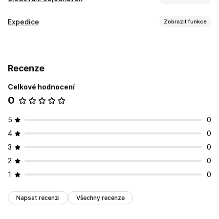
Sledování
Expedice
Zobrazit funkce
Sledování v reálném čase
Řízení zásilek
Notifikace
Synchronizace objednávek
Sledování v reálném čase
E-mail
Recenze
Celkové hodnocení
0
5
0
4
0
3
0
2
0
1
0
Napsat recenzi
Všechny recenze