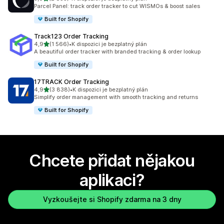
Celkový počet recenzí: 2855
Parcel Panel: track order tracker to cut WISMOs & boost sales
Built for Shopify
Track123 Order Tracking
z 5 hvězd
4,9
(1 566)
•
K dispozici je bezplatný plán
Celkový počet recenzí: 1566
A beautiful order tracker with branded tracking & order lookup
Built for Shopify
17TRACK Order Tracking
z 5 hvězd
4,9
(3 838)
•
K dispozici je bezplatný plán
Celkový počet recenzí: 3838
Simplify order management with smooth tracking and returns
Built for Shopify
Chcete přidat nějakou
aplikaci?
Vyzkoušejte si Shopify zdarma na 3 dny