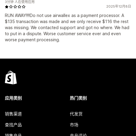
3分钟 人在使用应用
2025年12月8日
RUN AWAY!!!!Do not use airwallex as a payment processor. A
$135 transaction was made and we only receive $116 the rest
was missing. We contacted support and got no where. We had
to put in a dispute. Worse customer service ever and even
worse payment processing.
应用类别
热门类别
销售渠道
代发货
查找产品
市场
销售产品
产品评论