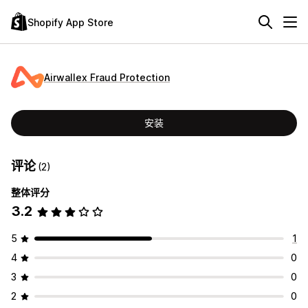
Shopify App Store
Airwallex Fraud Protection
安装
评论
(2)
整体评分
3.2
5
1
4
0
3
0
2
0