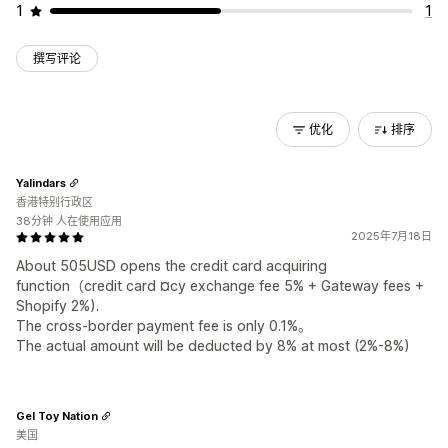
1
1
撰写评论
优化
排序
Yalindars
香港特别行政区
38分钟 人在使用应用
2025年7月18日
About 505USD opens the credit card acquiring
function（credit card ¤cy exchange fee 5% + Gateway fees +
Shopify 2%).
The cross-border payment fee is only 0.1%。
The actual amount will be deducted by 8% at most (2%-8%)
Gel Toy Nation
美国