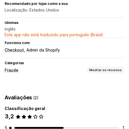
Recomendado por lojas como a sua
Localização: Estados Unidos
Idiomas
inglês
Este app não está traduzido para português (Brasil)
Funciona com
Checkout
Admin da Shopify
Categorias
Fraude
Mostrar os recursos
Tipos de fraude
Bots
Estornos
Abuso de cartões-presente
Avaliações
(2)
Ferramentas de prevenção
Classificação geral
Validação de pedido
Cancelamento automático
3,2
Regras personalizadas
Listas de bloqueio
Redirecionamentos por geolocalização
5
1