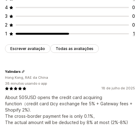
Detecção baseada em IA
Filtros de fraude
4
0
Alertas e análises
3
0
Alertas de alto risco
Relatórios de alto risco
2
0
1
1
Escrever avaliação
Todas as avaliações
Yalindars
Hong Kong, RAE da China
38 minutos usando o app
18 de julho de 2025
About 505USD opens the credit card acquiring
function（credit card ¤cy exchange fee 5% + Gateway fees +
Shopify 2%).
The cross-border payment fee is only 0.1%。
The actual amount will be deducted by 8% at most (2%-8%)