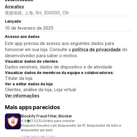
Airwallex
黄陂南路, 上海, SH, 200000, CN
Lançado
10 de fevereiro de 2025
Acesso aos dados
Este app precisa de acesso aos seguintes dados para
funcionar em sua loja. Consulte a
política de privacidade
do
desenvolvedor para saber o motivo.
Visualizar dados de clientes:
Dados sensíveis, dados de dispositivo e de atividade
Visualizar dados de membros da equipe e colaboradores:
Titular da loja
Ver e editar dados da loja:
Clientes, análise da loja, Loja virtual
Ver informações
Mais apps parecidos
Blockify Fraud Filter, Blocker
de 5 estrelas
4,9
(1.523)
•
Grátis para instalar
1523 avaliações ao todo
Bloqueie fraudes com bloqueador de IP, bloqueador de bots e
bloqueador por país