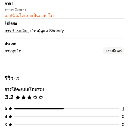
ภาษา
ภาษาอังกฤษ
แอปนี้ไม่ได้แปลเป็นภาษาไทย
ใช้ได้กับ
การชำระเงิน
ส่วนผู้ดูแล Shopify
ประเภท
การทุจริต
แสดงฟีเจอร์
ประเภทการทุจริต
บอท
การเรียกคืนยอดเงิน
การใช้บัตรของขวัญในทางที่ผิด
รีวิว
(2)
เครื่องมือป้องกัน
การให้คะแนนโดยรวม
การตรวจสอบคำสั่งซื้อ
ยกเลิกอัตโนมัติ
กฎที่กำหนดเอง
3.2
รายการที่บล็อก
การเปลี่ยนเส้นทาง Geolocation
การตรวจจับด้วย AI
ตัวกรองการทุจริต
5
1
การแจ้งเตือนและการวิเคราะห์
4
0
การแจ้งเตือนที่มีความเสี่ยงสูง
รายงานความเสี่ยง
3
0