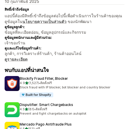
10 กุมภาพันธ์ 2025
สิทธิ์เข้าถึงข้อมูล
แอปนี้ต้องมีสิทธิ์เข้าถึงข้อมูลต่อไปนี้เพื่อดำเนินการในร้านค้าของคุณ
ดูข้อมูลใน
นโยบายความเป็นส่วนตัว
ของนักพัฒนา
ดูข้อมูลลูกค้า:
ข้อมูลที่ละเอียดอ่อน, ข้อมูลอุปกรณ์และกิจกรรม
ดูข้อมูลพนักงานและผู้มีส่วนร่วม:
เจ้าของร้าน
ดูและแก้ไขข้อมูลร้านค้า:
ลูกค้า, การวิเคราะห์ร้านค้า, ร้านค้าออนไลน์
ดูรายละเอียด
พบกับแอปที่น่าสนใจ
Blockify Fraud Filter, Blocker
เต็ม 5 ดาว
4.9
(1,527)
•
ติดตั้งฟรี
ทั้งหมด 1527 รีวิว
Block fraud with IP blocker, bot blocker and country blocker
Built for Shopify
Disputifier: Smart Chargebacks
เต็ม 5 ดาว
4.5
(81)
•
ติดตั้งฟรี
ทั้งหมด 81 รีวิว
Prevent and fight chargebacks on autopilot
Mercado Pago Antifraude Plus
เต็ม 5 ดาว
4.5
(52)
•
ฟรี