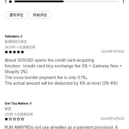
1
1
撰写评论
所有评论
Yalindars
香港特别行政区
38分钟 人在使用应用
2025年7月18日
About 505USD opens the credit card acquiring
function（credit card ¤cy exchange fee 5% + Gateway fees +
Shopify 2%).
The cross-border payment fee is only 0.1%。
The actual amount will be deducted by 8% at most (2%-8%)
Gel Toy Nation
美国
3分钟 人在使用应用
2025年12月8日
RUN AWAY!!!!Do not use airwallex as a payment processor. A