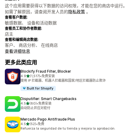
这个应用需要获得以下数据的访问权限，才能在您的商店中运行。
如需了解原因，请查阅开发人员的
隐私政策
。
查看客户数据:
敏感数据、 设备和活动数据
查看员工和协作者数据:
店主
查看和编辑商店数据:
客户、 商店分析、 在线商店
查看详细信息
更多此类应用
Blockify Fraud Filter, Blocker
星（满分 5 星）
4.9
(1,517)
•
免费安装
总共 1517 条评论
使用 IP 拦截器、机器人拦截器和国家/地区拦截器防止欺诈
Built for Shopify
Disputifier: Smart Chargebacks
星（满分 5 星）
4.5
(80)
•
免费安装
总共 80 条评论
自动防止并应对拒付
Mercado Pago Antifraude Plus
星（满分 5 星）
4.5
(52)
•
免费
总共 52 条评论
Refuerza la seguridad de tu tienda y mejora la aprobación.