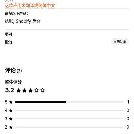
这款应用未翻译成简体中文
适配以下产品：
结账
Shopify 后台
类别
欺诈
显示功能
欺诈类型
机器人
拒付
礼品卡滥用
评论
(2)
预防工具
整体评分
订单验证
自动取消
自定义规则
黑名单
地理位置重定向
3.2
AI 驱动的检测
欺诈筛选条件
提醒和分析
5
1
高风险提醒
风险报告
4
0
3
0
2
0