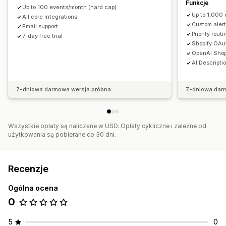
Funkcje
Up to 100 events/month (hard cap)
Up to 1,000
All core integrations
Custom aler
Email support
Priority routi
7-day free trial
Shopify OAut
OpenAI Shop
AI Descripti
7-dniowa darmowa wersja próbna
7-dniowa dar
Wszystkie opłaty są naliczane w USD. Opłaty cykliczne i zależne od
użytkowania są pobierane co 30 dni.
Recenzje
Ogólna ocena
0
5
0