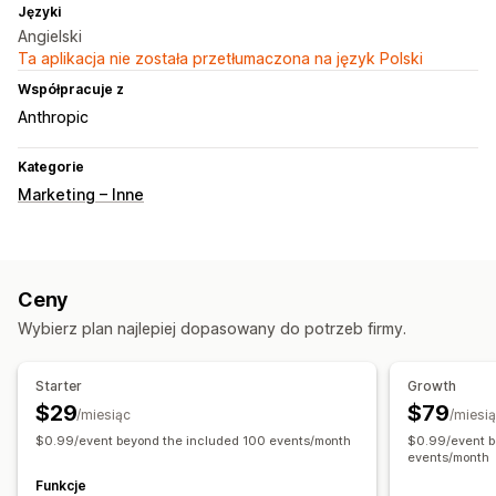
Języki
Angielski
Ta aplikacja nie została przetłumaczona na język Polski
Współpracuje z
Anthropic
Kategorie
Marketing – Inne
Ceny
Wybierz plan najlepiej dopasowany do potrzeb firmy.
Starter
Growth
$29
$79
/miesiąc
/miesi
$0.99/event beyond the included 100 events/month
$0.99/event b
events/month
Funkcje