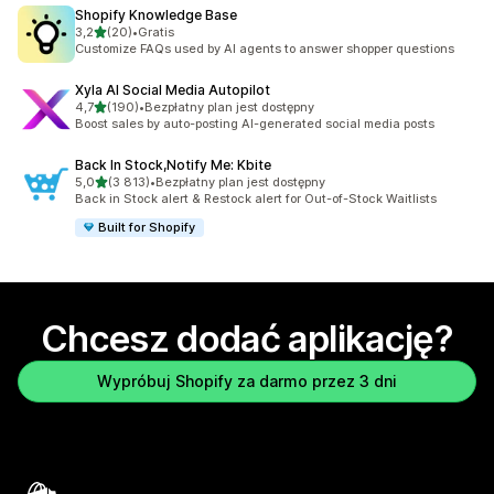
Shopify Knowledge Base
na 5 gwiazdek
3,2
(20)
•
Gratis
Łączna liczba recenzji: 20
Customize FAQs used by AI agents to answer shopper questions
Xyla AI Social Media Autopilot
na 5 gwiazdek
4,7
(190)
•
Bezpłatny plan jest dostępny
Łączna liczba recenzji: 190
Boost sales by auto-posting AI-generated social media posts
Back In Stock,Notify Me: Kbite
na 5 gwiazdek
5,0
(3 813)
•
Bezpłatny plan jest dostępny
Łączna liczba recenzji: 3813
Back in Stock alert & Restock alert for Out-of-Stock Waitlists
Built for Shopify
Chcesz dodać aplikację?
Wypróbuj Shopify za darmo przez 3 dni