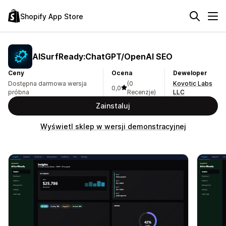
Shopify App Store
AISurfReady:ChatGPT/OpenAI SEO
Ceny
Ocena
Deweloper
Dostępna darmowa wersja
(0
Kovotic Labs
0,0
próbna
Recenzje)
LLC
Zainstaluj
Wyświetl sklep w wersji demonstracyjnej