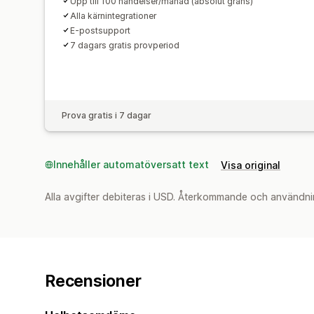
Upp till 100 händelser/månad (absolut gräns)
Alla kärnintegrationer
E-postsupport
7 dagars gratis provperiod
Prova gratis i 7 dagar
Innehåller automatöversatt text
Visa original
Alla avgifter debiteras i USD. Återkommande och användni
Recensioner