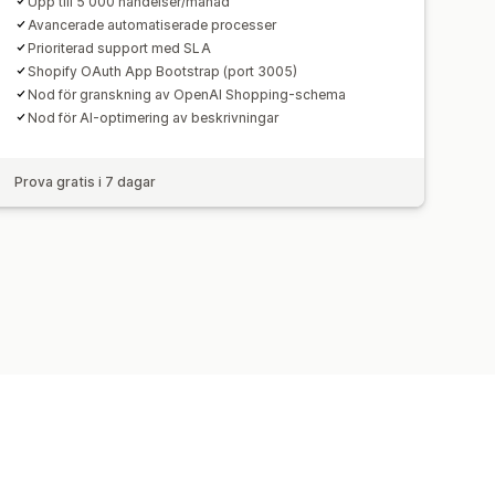
Upp till 5 000 händelser/månad
Avancerade automatiserade processer
Prioriterad support med SLA
Shopify OAuth App Bootstrap (port 3005)
Nod för granskning av OpenAI Shopping-schema
Nod för AI-optimering av beskrivningar
Prova gratis i 7 dagar