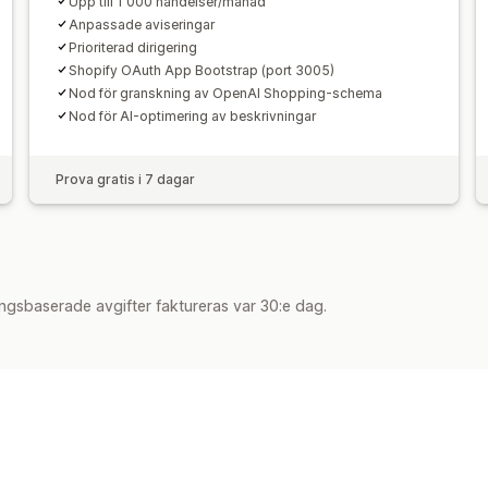
Upp till 1 000 händelser/månad
Anpassade aviseringar
Prioriterad dirigering
Shopify OAuth App Bootstrap (port 3005)
Nod för granskning av OpenAI Shopping-schema
Nod för AI-optimering av beskrivningar
Prova gratis i 7 dagar
ngsbaserade avgifter faktureras var 30:e dag.