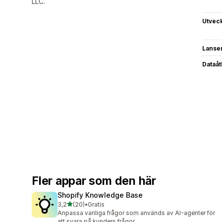
LLC.
Utvec
Lanse
Dataå
Fler appar som den här
Shopify Knowledge Base
av 5 stjärnor
3,2
(20)
•
Gratis
20 recensioner totalt
Anpassa vanliga frågor som används av AI-agenter för
att svara på kunders frågor