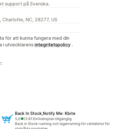
ekt support på Svenska.
 Charlotte, NC, 28277, US
ata för att kunna fungera med din
ta i utvecklarens
integritetspolicy
.
:
Back In Stock,Notify Me: Kbite
av 5 stjärnor
5,0
(3 813)
•
Gratisplan tillgänglig
3813 recensioner totalt
Back in Stock-varning och lagervarning för väntelistor för
slutsålda produkter