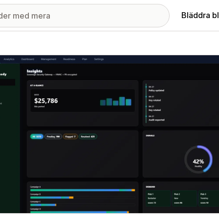
Bläddra b
ri med utvalda bilder