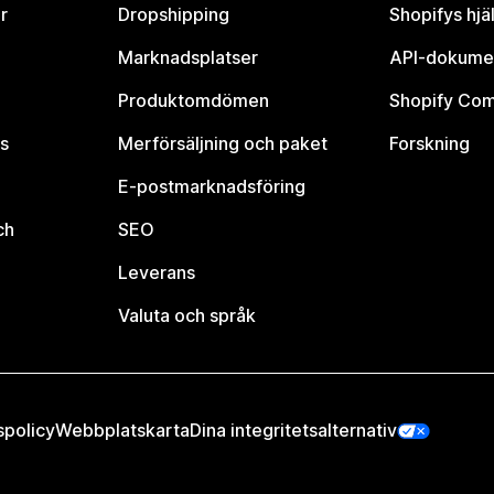
r
Dropshipping
Shopifys hjä
Marknadsplatser
API-dokume
Produktomdömen
Shopify Co
s
Merförsäljning och paket
Forskning
E-postmarknadsföring
ch
SEO
Leverans
Valuta och språk
spolicy
Webbplatskarta
Dina integritetsalternativ