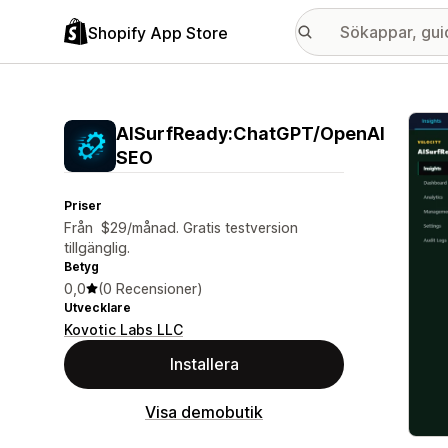
Shopify App Store
Galle
AISurfReady:ChatGPT/OpenAI
SEO
Priser
Från $29/månad. Gratis testversion
tillgänglig.
Betyg
0,0
(0 Recensioner)
Utvecklare
Kovotic Labs LLC
Installera
Visa demobutik