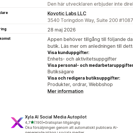
Den här utvecklaren erbjuder inte dir
klare
Kovotic Labs LLC
3540 Toringdon Way, Suite 200 #1087,
ring
28 maj 2026
tkomst
Appen behöver tillgång till följande d
butik. Läs mer om anledningen till det
Visa kunduppgifter:
Enhets- och aktivitetsuppgifter
Visa personal- och medarbetaruppgifter
Butiksägare
Visa och redigera butiksuppgifter:
Produkter, ordrar, Webbshop
Mer information
Xyla AI Social Media Autopilot
av 5 stjärnor
4,7
(190)
•
Gratisplan tillgänglig
190 recensioner totalt
Öka försäljningen genom att automatiskt publicera AI-
genererade inlägg i sociala medier