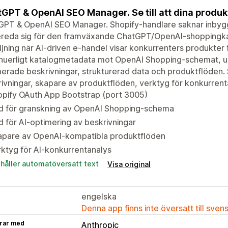
GPT & OpenAI SEO Manager. Se till att dina produkt
PT & OpenAI SEO Manager. Shopify-handlare saknar inbyggd 
reda sig för den framväxande ChatGPT/OpenAI-shoppingkana
ljning när AI-driven e-handel visar konkurrenters produkter
inuerligt katalogmetadata mot OpenAI Shopping-schemat, u
erade beskrivningar, strukturerad data och produktflöden
ivningar, skapare av produktflöden, verktyg för konkurrent
opify OAuth App Bootstrap (port 3005)
d för granskning av OpenAI Shopping-schema
 för AI-optimering av beskrivningar
apare av OpenAI-kompatibla produktflöden
ktyg för AI-konkurrentanalys
ehåller automatöversatt text
Visa original
engelska
Denna app finns inte översatt till sven
rar med
Anthropic