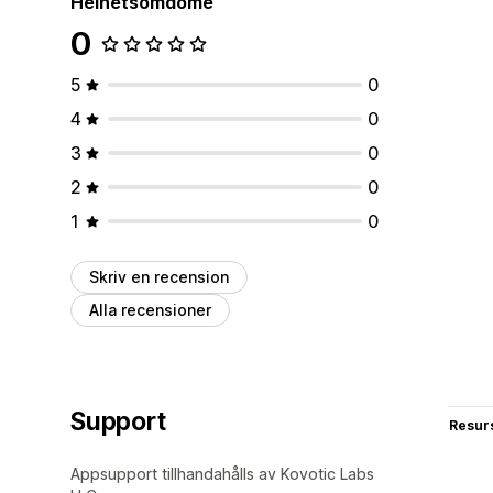
Helhetsomdöme
0
5
0
4
0
3
0
2
0
1
0
Skriv en recension
Alla recensioner
Support
Resur
Appsupport tillhandahålls av Kovotic Labs