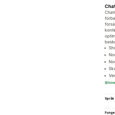
Chat
ChatG
förbe
försä
kont
optim
beskr
Sh
No
Nod
Sk
Ver
Inn
Språk
Funge