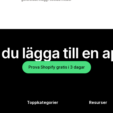
l du lägga till en 
Prova Shopify gratis i 3 dagar
Toppkategorier
Resurser