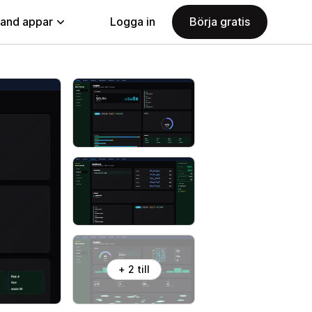
land appar
Logga in
Börja gratis
+ 2 till