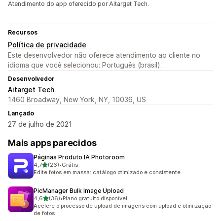
Atendimento do app oferecido por Aitarget Tech.
Recursos
Política de privacidade
Este desenvolvedor não oferece atendimento ao cliente no
idioma que você selecionou: Português (brasil).
Desenvolvedor
Aitarget Tech
1460 Broadway, New York, NY, 10036, US
Lançado
27 de julho de 2021
Mais apps parecidos
Páginas Produto IA Photoroom
de 5 estrelas
4,7
(26)
•
Grátis
26 avaliações ao todo
Edite fotos em massa: catálogo otimizado e consistente.
PicManager Bulk Image Upload
de 5 estrelas
4,6
(36)
•
Plano gratuito disponível
36 avaliações ao todo
Acelere o processo de upload de imagens com upload e otimização
de fotos