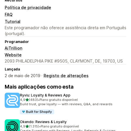
Recursos
Política de privacidade
FAQ
Tutorial
Este programador não oferece assistência direta em Português
(portugal).
Programador
AiTrillion
Website
2093 PHILADELPHIA PIKE #9505, CLAYMONT, DE, 19703, US
Lançada
2 de maio de 2019 ·
Registo de alterações
Mais aplicações como esta
Ryviu: Loyalty & Reviews App
de 5 estrelas
4,9
(483)
•
Plano gratuito disponível
483 total de avaliações
Build trust, grow loyalty — with reviews, Q&A, and rewards
Built for Shopify
Okendo: Reviews & Loyalty
de 5 estrelas
4,9
(1.315)
•
Plano gratuito disponível
1315 total de avaliações
Create Superfans with Reviews, Loyalty, Referrals & Quizzes