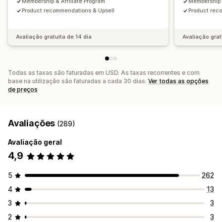
Membership & Affiliate Program
Membership &
Pedidos personalizados
Product recommendations & Upsell
Product rec
Avaliação gratuita de 14 dia
Avaliação grat
Todas as taxas são faturadas em USD. As taxas recorrentes e com
base na utilização são faturadas a cada 30 dias.
Ver todas as opções
de preços
Avaliações
(289)
Avaliação geral
4,9
5
262
4
13
3
3
2
3