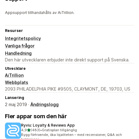
Appsupport tillhandahålls av AiTrillion.
Resurser
Integritetspolicy
Vanliga frågor
Handledning
Den här utvecklaren erbjuder inte direkt support på Svenska.
Utvecklare
AiTrillion
Webbplats
2093 PHILADELPHIA PIKE #9505, CLAYMONT, DE, 19703, US
Lansering
2 maj 2019 ·
Ändringslogg
Fler appar som den här
Ryviu: Loyalty & Reviews App
av 5 stjärnor
4,9
(483)
•
Gratisplan tillgänglig
483 recensioner totalt
Bygg förtroende, öka lojaliteten – med recensioner, Q&A och