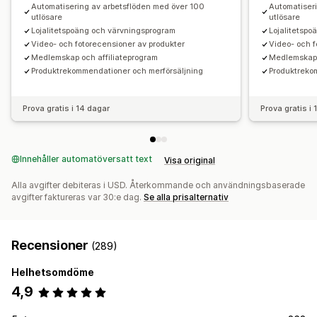
Användargenererat innehåll i sociala medier
Automatisering av arbetsflöden med över 100
Automatiser
utlösare
utlösare
Popup-fönster
Formulär
Enkäter
QR-koder
Kampanjer
Lojalitetspoäng och värvningsprogram
Lojalitetsp
Hänvisningar
Import och export
Migrering av recensioner
Video- och fotorecensioner av produkter
Video- och f
Medlemskap och affiliateprogram
Medlemskap 
Syndikering av recensioner
Automatiseringar
Produktrekommendationer och merförsäljning
Produktreko
Anpassade förfrågningar
Prova gratis i 14 dagar
Prova gratis i
Innehåller automatöversatt text
Visa original
Alla avgifter debiteras i USD. Återkommande och användningsbaserade
avgifter faktureras var 30:e dag.
Se alla prisalternativ
Recensioner
(289)
Helhetsomdöme
4,9