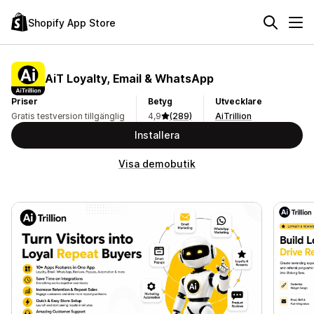
Shopify App Store
AiT Loyalty, Email & WhatsApp
Priser
Betyg
Utvecklare
Gratis testversion tillgänglig
4,9
(289)
AiTrillion
Installera
Visa demobutik