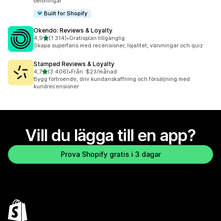
belöningar
Built for Shopify
Okendo: Reviews & Loyalty
av 5 stjärnor
4,9
(1 314)
•
Gratisplan tillgänglig
1314 recensioner totalt
Skapa superfans med recensioner, lojalitet, värvningar och quiz
Stamped Reviews & Loyalty
av 5 stjärnor
4,7
(3 406)
•
Från $23/månad
3406 recensioner totalt
Bygg förtroende, driv kundanskaffning och försäljning med
kundrecensioner
Vill du lägga till en app?
Prova Shopify gratis i 3 dagar