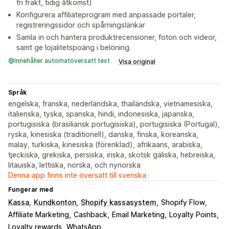
fri frakt, tidig åtkomst)
Konfigurera affiliateprogram med anpassade portaler,
registreringssidor och spårningslänkar
Samla in och hantera produktrecensioner, foton och videor,
samt ge lojalitetspoäng i belöning.
Innehåller automatöversatt text
Visa original
Språk
engelska, franska, nederländska, thailändska, vietnamesiska,
italienska, tyska, spanska, hindi, indonesiska, japanska,
portugisiska (brasiliansk portugisiska), portugisiska (Portugal),
ryska, kinesiska (traditionell), danska, finska, koreanska,
malay, turkiska, kinesiska (förenklad), afrikaans, arabiska,
tjeckiska, grekiska, persiska, iriska, skotsk gäliska, hebreiska,
litauiska, lettiska, norska, och nynorska
Denna app finns inte översatt till svenska
Fungerar med
Kassa
Kundkonton
Shopify kassasystem
Shopify Flow
Affiliate Marketing
Cashback
Email Marketing
Loyalty Points
Loyalty rewards
WhatsApp