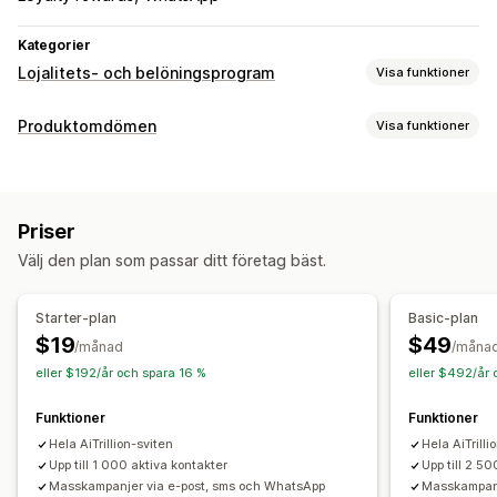
Kategorier
Lojalitets- och belöningsprogram
Visa funktioner
Programtyper
Produktomdömen
Visa funktioner
Belöningsprogram
Medlemskap
VIP-program
Visningsalternativ
Affiliateprogram
Hänvisningar
Prenumerationer
Berättelser
Fotorecensioner
Videorecensioner
Presentkortsprogram
Cashback-program
Priser
Stjärnklassificering
Omröstningar
Märken
Karuseller
Digitala plånböcker
Anpassade program
Välj den plan som passar ditt företag bäst.
Mediagallerier
Rutnätslayout
Flikar eller sidopaneler
Belöningar som du kan erbjuda
En sida med alla recensioner
Positiva recensioner
Rabatter
Kuponger
Presentkort
Cashback
Fri frakt
Starter-plan
Basic-plan
Höjdpunkter från recensioner
Gratisprodukter
Provision
Tidig åtkomst
$19
$49
/månad
/måna
Sammanfattningar av recensioner
Frågor och svar
Exklusiv åtkomst
Märken
Anpassade belöningar
eller $192/år och spara 16 %
eller $492/år 
Filtrering
Textfragment
Funktioner
Funktioner
Metoder för insamling av recensioner
Hela AiTrillion-sviten
Hela AiTrilli
Förfrågningar via e-post
Förfrågningar via sms
Upp till 1 000 aktiva kontakter
Upp till 2 5
Push-meddelanden
Masskampanjer via e-post, sms och WhatsApp
Masskampanj