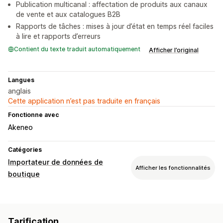
Publication multicanal : affectation de produits aux canaux
de vente et aux catalogues B2B
Rapports de tâches : mises à jour d’état en temps réel faciles
à lire et rapports d’erreurs
Contient du texte traduit automatiquement
Afficher l’original
Langues
anglais
Cette application n’est pas traduite en français
Fonctionne avec
Akeneo
Catégories
Importateur de données de
Afficher les fonctionnalités
boutique
Synchronisation des données
Synchronisation des prix
Synchronisation des produits
Tarification
Synchronisation programmée