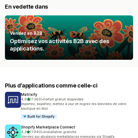
En vedette dans
Vendez en B2B
Optimisez vos activités B2B avec des
applications.
Plus d’applications comme celle-ci
Matrixify
étoile(s) sur 5
4,9
(1 363)
•
Forfait gratuit disponible
1363 avis au total
Importez, exportez, mettez à jour et migrez les données de votre
boutique en bloc
Built for Shopify
Shopify Marketplace Connect
étoile(s) sur 5
4,3
(1 940)
•
Installation gratuite
1940 avis au total
Vendez sur plusieurs marketplaces majeures via Shopify.