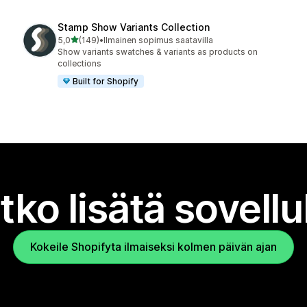
Stamp Show Variants Collection
/ 5 tähteä
5,0
(149)
•
Ilmainen sopimus saatavilla
149 arvostelua yhteensä
Show variants swatches & variants as products on
collections
Built for Shopify
tko lisätä sovell
Kokeile Shopifyta ilmaiseksi kolmen päivän ajan