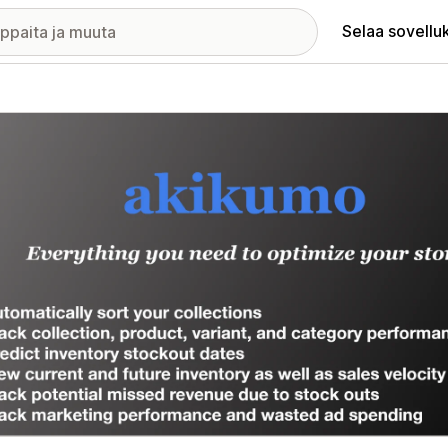
Selaa sovellu
elykuvagalleria