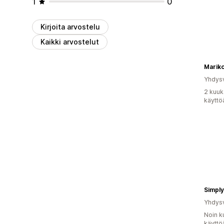
1
0
Kirjoita arvostelu
Kaikki arvostelut
Mariko
Yhdysv
2 kuuk
käyttö
Simpl
Yhdysv
Noin k
käyttö