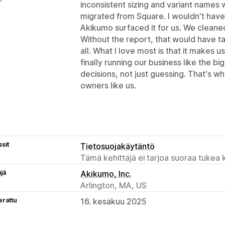
inconsistent sizing and variant name
migrated from Square. I wouldn't have 
Akikumo surfaced it for us. We cleaned
Without the report, that would have tak
all. What I love most is that it makes u
finally running our business like the bi
decisions, not just guessing. That's wh
owners like us.
sit
Tietosuojakäytäntö
Tämä kehittäjä ei tarjoa suoraa tukea k
äjä
Akikumo, Inc.
Arlington, MA, US
erattu
16. kesäkuu 2025