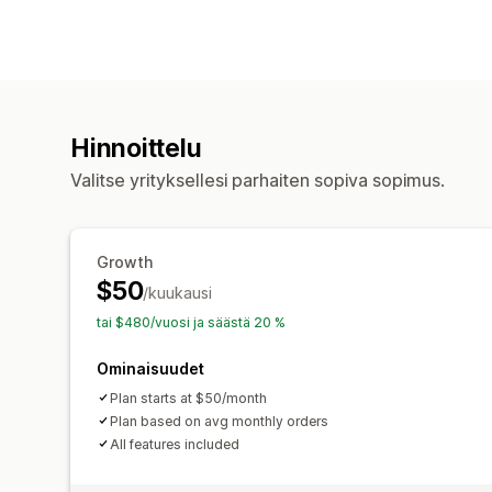
Hinnoittelu
Valitse yrityksellesi parhaiten sopiva sopimus.
Growth
$50
/kuukausi
tai $480/vuosi ja säästä 20 %
Ominaisuudet
Plan starts at $50/month
Plan based on avg monthly orders
All features included