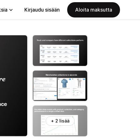
ksia
Kirjaudu sisään
Aloita maksutta
+ 2 lisää