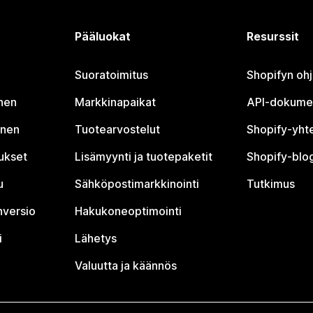
Pääluokat
Resurssit
Suoratoimitus
Shopifyn oh
nen
Markkinapaikat
API-dokume
inen
Tuotearvostelut
Shopify-yht
tukset
Lisämyynti ja tuotepaketit
Shopify-blog
u
Sähköpostimarkkinointi
Tutkimus
nversio
Hakukoneoptimointi
i
Lähetys
Valuutta ja käännös