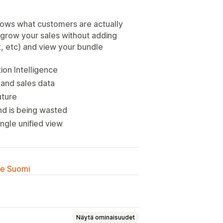
hows what customers are actually
 grow your sales without adding
k, etc) and view your bundle
on Intelligence
 and sales data
uture
d is being wasted
ngle unified view
lle Suomi
Näytä ominaisuudet