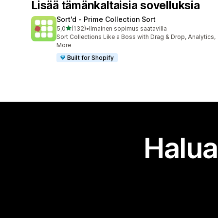
Lisää tämänkaltaisia sovelluksia
Sort'd ‑ Prime Collection Sort
/ 5 tähteä
5,0
(132)
•
Ilmainen sopimus saatavilla
132 arvostelua yhteensä
Sort Collections Like a Boss with Drag & Drop, Analytics,
More
Built for Shopify
Halua