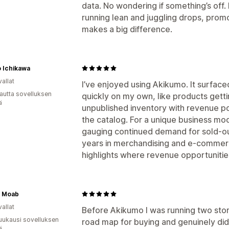
data. No wondering if something’s off. 
running lean and juggling drops, promos
makes a big difference.
 Ichikawa
allat
I’ve enjoyed using Akikumo. It surface
autta sovelluksen
quickly on my own, like products gettin
ä
unpublished inventory with revenue po
the catalog. For a unique business model
gauging continued demand for sold-ou
years in merchandising and e-commerce
highlights where revenue opportunitie
y Moab
allat
Before Akikumo I was running two store
uukausi sovelluksen
road map for buying and genuinely di
ä