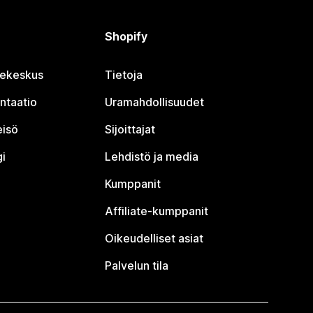
Shopify
jekeskus
Tietoja
ntaatio
Uramahdollisuudet
eisö
Sijoittajat
i
Lehdistö ja media
Kumppanit
Affiliate-kumppanit
Oikeudelliset asiat
Palvelun tila