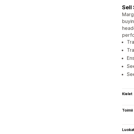
Sell
Margi
buyin
headc
perfo
Tra
Tra
Ens
Se
See
Kielet
Toimii
Luoka