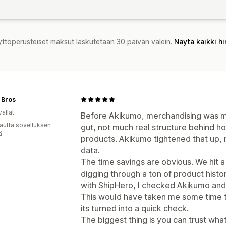
yttöperusteiset maksut laskutetaan 30 päivän välein.
Näytä kaikki h
 Bros
allat
Before Akikumo, merchandising was mo
autta sovelluksen
gut, not much real structure behind h
ä
products. Akikumo tightened that up, no
data.
The time savings are obvious. We hit a
digging through a ton of product histo
with ShipHero, I checked Akikumo and 
This would have taken me some time t
its turned into a quick check.
The biggest thing is you can trust what 