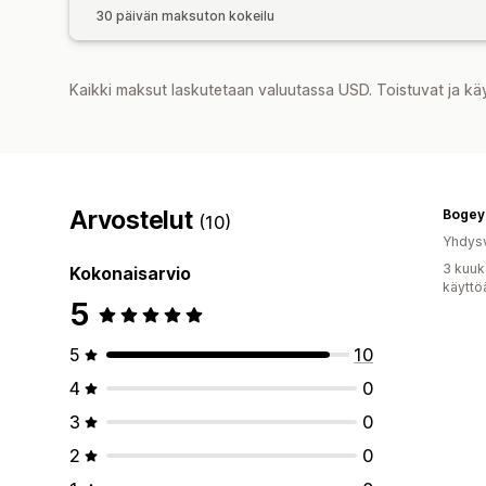
30 päivän maksuton kokeilu
Kaikki maksut laskutetaan valuutassa USD. Toistuvat ja kä
Arvostelut
Bogey
(10)
Yhdysv
3 kuuk
Kokonaisarvio
käyttö
5
5
10
4
0
3
0
2
0