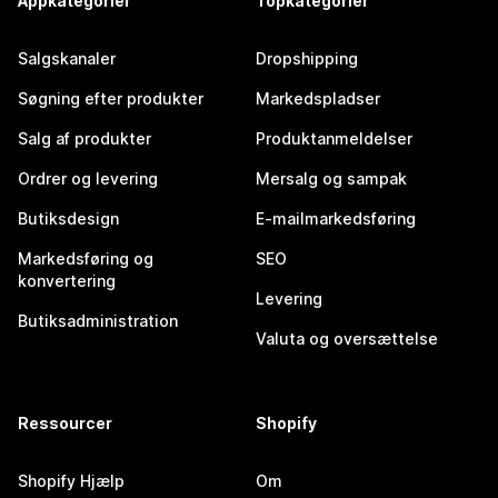
Appkategorier
Topkategorier
Salgskanaler
Dropshipping
Søgning efter produkter
Markedspladser
Salg af produkter
Produktanmeldelser
Ordrer og levering
Mersalg og sampak
Butiksdesign
E-mailmarkedsføring
Markedsføring og
SEO
konvertering
Levering
Butiksadministration
Valuta og oversættelse
Ressourcer
Shopify
Shopify Hjælp
Om