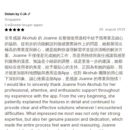
Dèlain by CJA
Singapore
3 måneder bruger appen
26. august 2025
非常感謝 Akohub 的 Joanne 在整個使用過程中給予我專業且細心
的協助。從初步的功能解說到後續實際操作上的問題，她都展現出
極高的專業度與耐心，總是能夠快速理解需求並提供清晰的解決方
案。Joanne 不僅僅是完成她的工作，而是用熱情與責任感讓我感受
到服務的溫度。無論是小細節的調整，或是更進一步的建議，她都
能站在使用者的角度，給予最貼心的支持。正因為有她的協助，我
才能更加順利地體驗與應用這個App，也對 Akohub 團隊的用心留
下深刻印象。誠心推薦這個App，更感謝 Joanne 的專業與熱情！
I would like to sincerely thank Joanne from Akohub for her
professional, attentive, and enthusiastic support throughout
my experience with the app. From the very beginning, she
patiently explained the features in detail and continued to
provide clear and effective solutions whenever I encountered
difficulties. What impressed me most was not only her strong
expertise, but also her genuine passion and dedication, which
made the entire process feel warm and reassuring. Joanne