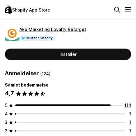
Shopify App Store
Ako Marketing Loyalty Retarget
Built for Shopify
Installér
Anmeldelser
(124)
Samlet bedømmelse
4,7
5
114
4
1
3
1
2
1