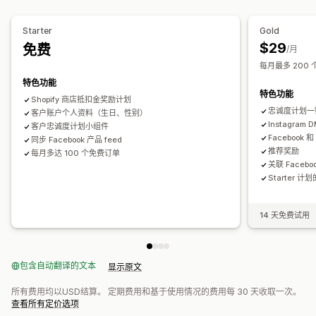
AI 优化
自动化宣传活动
社交媒体
视频广告
会员额外权益
自定义奖励
绩效分析
Starter
Gold
$29
免费
绩效跟踪
广告支出
ROI 分析
转化跟踪
控制面板
展示次数
/月
每月最多 200 
UTM 归因
特色功能
特色功能
Shopify 商店抵扣金奖励计划
忠诚度计划一
客户账户个人资料（生日、性别）
Instagram 
客户忠诚度计划小组件
Facebook 
同步 Facebook 产品 feed
推荐奖励
每月多达 100 个免费订单
关联 Faceboo
Starter 
14 天免费试用
包含自动翻译的文本
显示原文
所有费用均以USD结算。 定期费用和基于使用情况的费用每 30 天收取一次。
查看所有定价选项