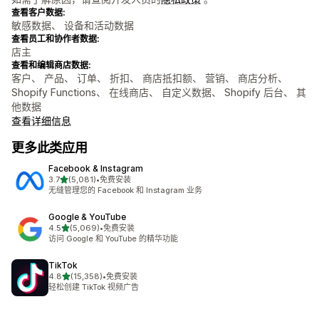
查看客户数据:
敏感数据、 设备和活动数据
查看员工和协作者数据:
店主
查看和编辑商店数据:
客户、 产品、 订单、 折扣、 商店抵扣额、 营销、 商店分析、
Shopify Functions、 在线商店、 自定义数据、 Shopify 后台、 其
他数据
查看详细信息
更多此类应用
Facebook & Instagram
星（满分 5 星）
3.7
(5,081)
•
免费安装
总共 5081 条评论
无缝管理您的 Facebook 和 Instagram 业务
Google & YouTube
星（满分 5 星）
4.5
(5,069)
•
免费安装
总共 5069 条评论
访问 Google 和 YouTube 的精华功能
TikTok
星（满分 5 星）
4.8
(15,358)
•
免费安装
总共 15358 条评论
轻松创建 TikTok 视频广告