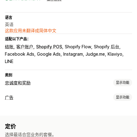
语言
英语
这款应用未翻译成简体中文
适配以下产品：
结账
客户账户
Shopify POS
Shopify Flow
Shopify 后台
Facebook Ads
Google Ads
Instagram
Judge.me
Klaviyo
LINE
类别
忠诚度和奖励
显示功能
计划类型
广告
显示功能
奖励计划
会员资格
VIP 层级
联盟计划
推荐
返现计划
定向
数字钱包
自定义计划
受众细分
类似受众
自定义受众
AI 定向
再营销
您可以提供的奖励
定价
宣传活动管理
积分
折扣
商店抵扣额
POS 奖励
免运费
免费产品
佣金
选择最适合您业务的套餐。