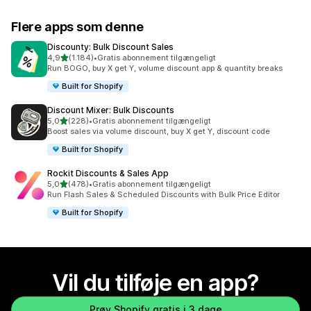
Flere apps som denne
Discounty: Bulk Discount Sales
ud af 5 stjerner
4,9
(1.184)
•
Gratis abonnement tilgængeligt
1184 anmeldelser i alt
Run BOGO, buy X get Y, volume discount app & quantity breaks
Built for Shopify
Discount Mixer: Bulk Discounts
ud af 5 stjerner
5,0
(228)
•
Gratis abonnement tilgængeligt
228 anmeldelser i alt
Boost sales via volume discount, buy X get Y, discount code
Built for Shopify
Rockit Discounts & Sales App
ud af 5 stjerner
5,0
(478)
•
Gratis abonnement tilgængeligt
478 anmeldelser i alt
Run Flash Sales & Scheduled Discounts with Bulk Price Editor
Built for Shopify
Vil du tilføje en app?
Prøv Shopify gratis i 3 dage