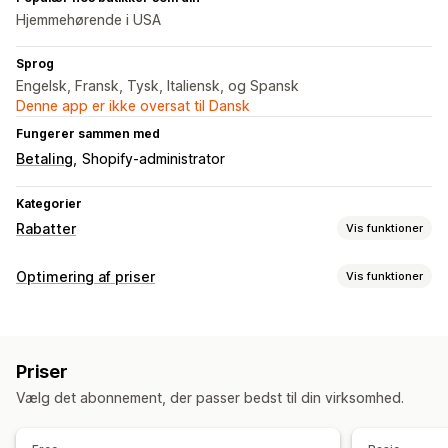
Hjemmehørende i USA
Sprog
Engelsk, Fransk, Tysk, Italiensk, og Spansk
Denne app er ikke oversat til Dansk
Fungerer sammen med
Betaling
Shopify-administrator
Kategorier
Rabatter
Vis funktioner
Rabattyper
Optimering af priser
Vis funktioner
Rabatkoder
Kuponer
Faste priser
Faste rabatter
Prisstyring
Procentrabatter
Rabatter i indkøbskurv
Procentrabatter
Fastsatte rabatter
Udsalg
Planlægning
Rabatter ved betaling
Tidsbegrænsede tilbud
Bannere
Priser
Masseredigering
Tags
Tilbagefør priser
Tilpassede rabatter
Vælg det abonnement, der passer bedst til din virksomhed.
Overvågning
Administration af rabatter
Analyser
Masseredigering
Kampagner
Udløsere og regler