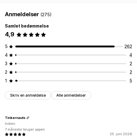
Anmeldelser
(275)
Samlet bedømmelse
4,9
5
262
4
4
3
2
2
2
1
5
Skriv en anmeldelse
Alle anmeldelser
Tinkernauts
Indien
7 måneder bruger appen
25. juni 2026