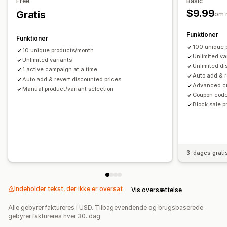
Free
Basic
Kombinering af rabatter
Automatiseringer
Målretning
$9.99
Gratis
om 
Segmentering
Tagging
Filtering
Analyser
Funktioner
Funktioner
100 unique 
10 unique products/month
Unlimited va
Unlimited variants
Unlimited d
1 active campaign at a time
Auto add & r
Auto add & revert discounted prices
Advanced cu
Manual product/variant selection
Coupon code
Block sale 
3-dages grati
Indeholder tekst, der ikke er oversat
Vis oversættelse
Alle gebyrer faktureres i USD. Tilbagevendende og brugsbaserede
gebyrer faktureres hver 30. dag.