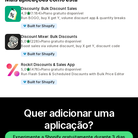
Discounty: Bulk Discount Sales
de 5 estrelas
4,9
(1.184)
•
Plano gratuito disponível
1184 total de avaliações
Run BOGO, buy X get Y, volume discount app & quantity breaks
Built for Shopify
Discount Mixer: Bulk Discounts
de 5 estrelas
5,0
(228)
•
Plano gratuito disponível
228 total de avaliações
Boost sales via volume discount, buy X get Y, discount code
Built for Shopify
Rockit Discounts & Sales App
de 5 estrelas
5,0
(478)
•
Plano gratuito disponível
478 total de avaliações
Run Flash Sales & Scheduled Discounts with Bulk Price Editor
Built for Shopify
Quer adicionar uma
aplicação?
Experimente a Shopify gratuitamente durante 3 dias