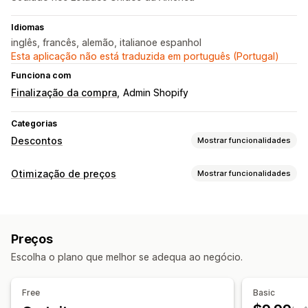
Idiomas
inglês, francês, alemão, italianoe espanhol
Esta aplicação não está traduzida em português (Portugal)
Funciona com
Finalização da compra
Admin Shopify
Categorias
Descontos
Mostrar funcionalidades
Tipos de descontos
Otimização de preços
Mostrar funcionalidades
Códigos de desconto
Cupões
Preços fixos
Gestão de preços
Descontos fixos
Descontos em percentagem
Descontos em percentagem
Descontos fixos
Descontos no carrinho
Preços
Vendas relâmpago
Agendamento
Edição em lote
Descontos na finalização da compra
Escolha o plano que melhor se adequa ao negócio.
Etiquetas
Reverter preços
Ofertas por tempo limitado
Banners
Descontos personalizados
Monitorização
Free
Basic
Análise de dados
Gestão de descontos