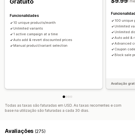
$9.99
Gratuito
/ m
Edição em lote
Campanhas
Acionadores e regras
Funcionalida
Acumulação de descontos
Automatizações
Funcionalidades
100 unique 
Direcionamento
Segmentação
Etiquetagem
Filtros
10 unique products/month
Unlimited va
Unlimited variants
Análise de dados
Unlimited d
1 active campaign at a time
Auto add & r
Auto add & revert discounted prices
Advanced cu
Manual product/variant selection
Coupon code
Block sale 
Avaliação grat
Todas as taxas são faturadas em USD. As taxas recorrentes e com
base na utilização são faturadas a cada 30 dias.
Avaliações
(275)