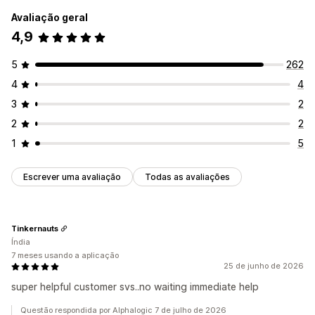
Avaliação geral
4,9
5
262
4
4
3
2
2
2
1
5
Escrever uma avaliação
Todas as avaliações
Tinkernauts
Índia
7 meses usando a aplicação
25 de junho de 2026
super helpful customer svs..no waiting immediate help
Questão respondida por Alphalogic 7 de julho de 2026