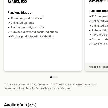
$9.99
Gratuito
/ m
Edição em lote
Campanhas
Acionadores e regras
Funcionalida
Acumulação de descontos
Automatizações
Funcionalidades
100 unique 
Direcionamento
Segmentação
Etiquetagem
Filtros
10 unique products/month
Unlimited va
Unlimited variants
Análise de dados
Unlimited d
1 active campaign at a time
Auto add & r
Auto add & revert discounted prices
Advanced cu
Manual product/variant selection
Coupon code
Block sale 
Avaliação grat
Todas as taxas são faturadas em USD. As taxas recorrentes e com
base na utilização são faturadas a cada 30 dias.
Avaliações
(275)