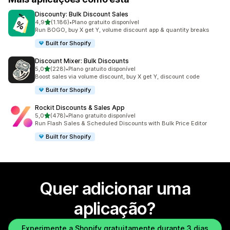
Discounty: Bulk Discount Sales
de 5 estrelas
4,9
(1.186)
•
Plano gratuito disponível
1186 total de avaliações
Run BOGO, buy X get Y, volume discount app & quantity breaks
Built for Shopify
Discount Mixer: Bulk Discounts
de 5 estrelas
5,0
(228)
•
Plano gratuito disponível
228 total de avaliações
Boost sales via volume discount, buy X get Y, discount code
Built for Shopify
Rockit Discounts & Sales App
de 5 estrelas
5,0
(478)
•
Plano gratuito disponível
478 total de avaliações
Run Flash Sales & Scheduled Discounts with Bulk Price Editor
Built for Shopify
Quer adicionar uma
aplicação?
Experimente a Shopify gratuitamente durante 3 dias