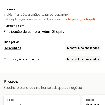
Idiomas
inglês, francês, alemão, italianoe espanhol
Esta aplicação não está traduzida em português (Portugal)
Funciona com
Finalização da compra
Admin Shopify
Categorias
Descontos
Mostrar funcionalidades
Tipos de descontos
Otimização de preços
Mostrar funcionalidades
Códigos de desconto
Cupões
Preços fixos
Gestão de preços
Descontos fixos
Descontos em percentagem
Descontos em percentagem
Descontos fixos
Descontos no carrinho
Preços
Vendas relâmpago
Agendamento
Edição em lote
Descontos na finalização da compra
Escolha o plano que melhor se adequa ao negócio.
Etiquetas
Reverter preços
Ofertas por tempo limitado
Banners
Descontos personalizados
Monitorização
Free
Basic
Análise de dados
Gestão de descontos