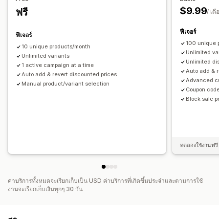
การแบ่งกลุ่ม
การติดแท็ก
การกรอง
การวิเคราะห์
$9.99
ฟรี
/ เดื
ฟีเจอร์
ฟีเจอร์
100 unique 
10 unique products/month
Unlimited va
Unlimited variants
Unlimited d
1 active campaign at a time
Auto add & r
Auto add & revert discounted prices
Advanced cu
Manual product/variant selection
Coupon code
Block sale 
ทดลองใช้งานฟรี 
ค่าบริการทั้งหมดจะเรียกเก็บเป็น USD ค่าบริการที่เกิดขึ้นประจำและตามการใช้
งานจะเรียกเก็บเงินทุกๆ 30 วัน