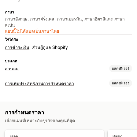
ภาษา
ภาษาอังกฤษ, ภาษาฝรั่งเศส, ภาษาเยอรมัน, ภาษาอิตาลีและ ภาษา
สเปน
แอปนี้ไม่ได้แปลเป็นภาษาไทย
ใช้ได้กับ
การชำระเงิน
ส่วนผู้ดูแล Shopify
ประเภท
ส่วนลด
แสดงฟีเจอร์
ประเภทส่วนลด
การเพิ่มประสิทธิภาพการกำหนดราคา
แสดงฟีเจอร์
รหัสส่วนลด
คูปอง
การกำหนดราคาแบบคงที่
ส่วนลดแบบคงที่
การจัดการการกำหนดราคา
เปอร์เซ็นต์ส่วนลด
ส่วนลดในตะกร้าสินค้า
เช็คเอาท์ส่วนลด
เปอร์เซ็นต์ส่วนลด
ส่วนลดแบบคงที่
แฟลชเซลล์
การกำหนดเวลา
ข้อเสนอมีระยะเวลาจำกัด
แบนเนอร์
ส่วนลดที่กำหนดเอง
การกำหนดราคา
การแก้ไขจำนวนมาก
แท็ก
การกำหนดราคาแบบย้อนกลับ
การจัดการส่วนลด
เลือกแผนที่เหมาะกับธุรกิจของคุณที่สุด
การตรวจสอบ
การแก้ไขจำนวนมาก
แคมเปญ
ทริกเกอร์และกฎ
การวิเคราะห์
การเรียงซ้อนส่วนลด
การทำงานอัตโนมัติ
การกำหนดเป้าหมาย
Free
Basic