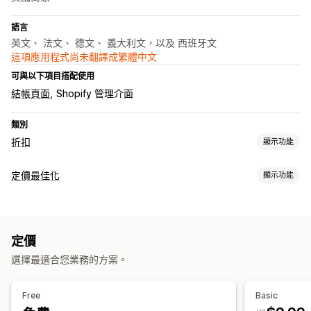
語言
英文、 法文、 德文、 義大利文，以及 西班牙文
這項應用程式尚未翻譯成繁體中文
可與以下項目搭配使用
結帳頁面
Shopify 管理介面
類別
折扣
顯示功能
折扣類型
定價最佳化
顯示功能
折扣代碼
優惠券
固定定價
固定折扣
百分比折扣
購物車折扣
定價管理
結帳折扣
限時優惠
橫幅
自訂折扣
百分比折扣
固定折扣
快閃優惠
排程
大量編輯
標籤
恢復定價
管理折扣
定價
資料追蹤
大量編輯
行銷活動
觸發條件與規則
折扣合併
自動化
目標設定
選擇最適合您業務的方案。
分析
分群
標記
篩選
分析
Free
Basic