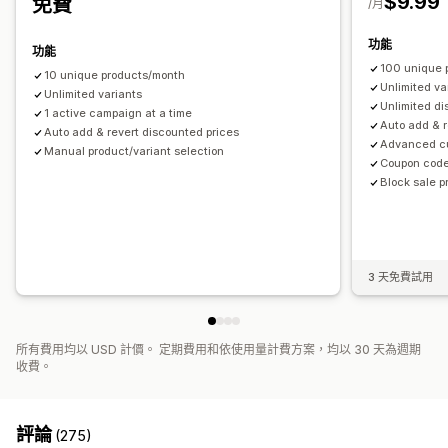
$9.99
免費
/月
功能
功能
100 unique 
10 unique products/month
Unlimited va
Unlimited variants
Unlimited d
1 active campaign at a time
Auto add & r
Auto add & revert discounted prices
Advanced cu
Manual product/variant selection
Coupon code
Block sale 
3 天免費試用
所有費用均以 USD 計價。 定期費用和依使用量計費方案，均以 30 天為週期
收費。
評論
(275)