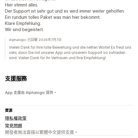
Hier stimmt alles.
Der Support ist sehr gut und es wird immer weiter geholfen.
Ein rundum tolles Paket was man hier bekommt.
Klare Empfehlung.
Wir sind begeistert.
Alphalogic 已回覆 2026年7月7日
Vielen Dank für Ihre tolle Bewertung und die netten Worte! Es freut uns
sehr, dass Sie mit unserer App und unserem Support so zufrieden
sind. Vielen Dank für Ihr Vertrauen und Ihre Empfehlung!
支援服務
App 支援由 Alphalogic 提供。
資源
隱私權政策
常見問題
開發者無法直接以繁體中文提供支援。