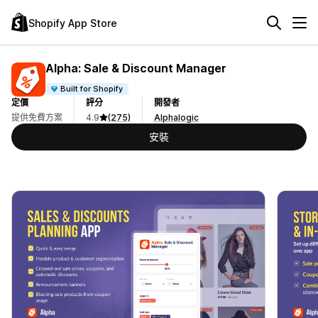
Shopify App Store
Alpha: Sale & Discount Manager
Built for Shopify
定價
評分
開發者
提供免費方案
4.9
(275)
Alphalogic
安裝