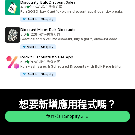
Discounty: Bulk Discount Sales
滿分 5 顆星
4.9
(1,184)
•
提供免費方案
共有 1184 則評價
Run BOGO, buy X get Y, volume discount app & quantity breaks
Built for Shopify
Discount Mixer: Bulk Discounts
滿分 5 顆星
5.0
(228)
•
提供免費方案
共有 228 則評價
Boost sales via volume discount, buy X get Y, discount code
Built for Shopify
Rockit Discounts & Sales App
滿分 5 顆星
5.0
(478)
•
提供免費方案
共有 478 則評價
Run Flash Sales & Scheduled Discounts with Bulk Price Editor
Built for Shopify
想要新增應用程式嗎？
免費試用 Shopify 3 天