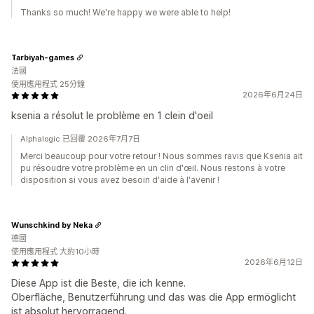
Thanks so much! We're happy we were able to help!
Tarbiyah-games
法國
使用應用程式 25分鐘
2026年6月24日
ksenia a résolut le problème en 1 clein d'oeil
Alphalogic 已回覆 2026年7月7日
Merci beaucoup pour votre retour ! Nous sommes ravis que Ksenia ait
pu résoudre votre problème en un clin d'œil. Nous restons à votre
disposition si vous avez besoin d'aide à l'avenir !
Wunschkind by Neka
德國
使用應用程式 大約10小時
2026年6月12日
Diese App ist die Beste, die ich kenne.
Oberfläche, Benutzerführung und das was die App ermöglicht
ist absolut hervorragend.