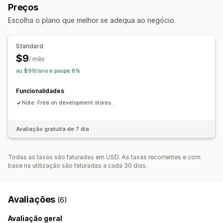
Sincronização de dados
Editor de metacampos
Preços
Campos personalizados
Multilingue
Multilingue
Escolha o plano que melhor se adequa ao negócio.
Controlo de acesso
Ocultar conteúdo
Standard
$9
/ mês
ou $99/ano e poupe 8%
Funcionalidades
Note: Free on development stores.
Avaliação gratuita de 7 dia
Todas as taxas são faturadas em USD. As taxas recorrentes e com
base na utilização são faturadas a cada 30 dias.
Avaliações
(6)
Avaliação geral