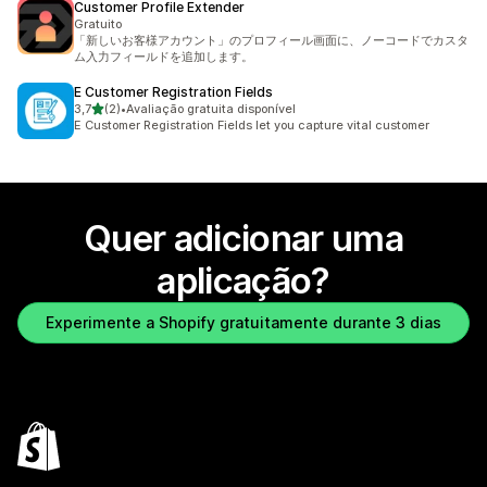
Customer Profile Extender
Gratuito
「新しいお客様アカウント」のプロフィール画面に、ノーコードでカスタ
ム入力フィールドを追加します。
E Customer Registration Fields
de 5 estrelas
3,7
(2)
•
Avaliação gratuita disponível
2 total de avaliações
E Customer Registration Fields let you capture vital customer
Quer adicionar uma
aplicação?
Experimente a Shopify gratuitamente durante 3 dias