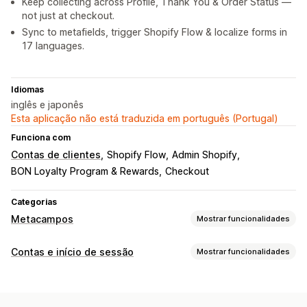
Keep collecting across Profile, Thank You & Order Status —
not just at checkout.
Sync to metafields, trigger Shopify Flow & localize forms in
17 languages.
Idiomas
inglês e japonês
Esta aplicação não está traduzida em português (Portugal)
Funciona com
Contas de clientes
Shopify Flow
Admin Shopify
BON Loyalty Program & Rewards
Checkout
Categorias
Metacampos
Mostrar funcionalidades
Tipos de metacampo
Contas e início de sessão
Mostrar funcionalidades
Clientes
Padrão
Datas
Ficheiros
Texto
Números
URL
Gestão de contas
Ferramentas de gestão
Perfis
Etiquetagem
Formulários de registo