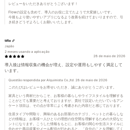
レビューをいただきありがとうございます！
Flowの設定も含めて、導入のお役に立てたようで大変嬉しいです。
今後もより使いやすいアプリになるよう改善を続けてまいりますので、引
き続きどうぞよろしくお願いいたします。
tiflo
Japão
2 meses usando a aplicação
28 de maio de 2026
導入後は情報収集の機会が増え、設定や運用もしやすく満足して
います。
Questão respondida por Alquimista Co.,ltd. 28 de maio de 2026
このたびはレビューをお寄せいただき、誠にありがとうございます。
家具という商材だからこそ、お客様の暮らしやライフスタイルを理解する
ことがとても重要だと考えておりますが、貴社で設定いただいているアン
ケート項目は、その点が非常によく考慮された内容だと感じております。
住居タイプや間取り、興味のあるお部屋のカテゴリ、ペットとの暮らしな
どの情報は、お客様一人ひとりの理想の住空間を理解するための大切なヒ
ントになります。こうした情報をもとに、お客様の関心や生活スタイルに
合わせた商品提案やメール配信が行われると、「自分のことを理解してく