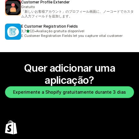
Customer Profile Extender
Gratuito
「新しいお客様アカウント」のプロフィール画面に、ノーコードでカスタ
ム入力フィールドを追加します。
E Customer Registration Fields
de 5 estrelas
3,7
(2)
•
Avaliação gratuita disponível
2 total de avaliações
E Customer Registration Fields let you capture vital customer
Quer adicionar uma
aplicação?
Experimente a Shopify gratuitamente durante 3 dias