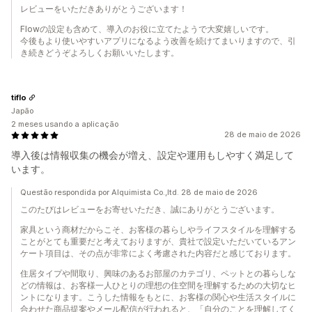
レビューをいただきありがとうございます！
Flowの設定も含めて、導入のお役に立てたようで大変嬉しいです。
今後もより使いやすいアプリになるよう改善を続けてまいりますので、引
き続きどうぞよろしくお願いいたします。
tiflo
Japão
2 meses usando a aplicação
28 de maio de 2026
導入後は情報収集の機会が増え、設定や運用もしやすく満足して
います。
Questão respondida por Alquimista Co.,ltd. 28 de maio de 2026
このたびはレビューをお寄せいただき、誠にありがとうございます。
家具という商材だからこそ、お客様の暮らしやライフスタイルを理解する
ことがとても重要だと考えておりますが、貴社で設定いただいているアン
ケート項目は、その点が非常によく考慮された内容だと感じております。
住居タイプや間取り、興味のあるお部屋のカテゴリ、ペットとの暮らしな
どの情報は、お客様一人ひとりの理想の住空間を理解するための大切なヒ
ントになります。こうした情報をもとに、お客様の関心や生活スタイルに
合わせた商品提案やメール配信が行われると、「自分のことを理解してく