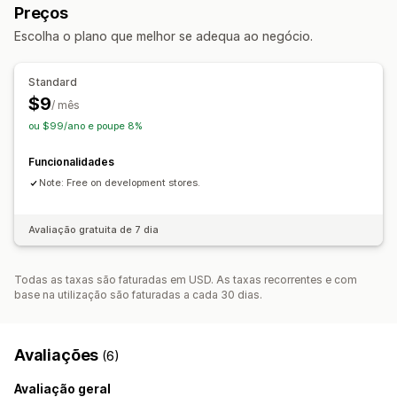
Sincronização de dados
Editor de metacampos
Preços
Campos personalizados
Multilingue
Multilingue
Escolha o plano que melhor se adequa ao negócio.
Controlo de acesso
Ocultar conteúdo
Standard
$9
/ mês
ou $99/ano e poupe 8%
Funcionalidades
Note: Free on development stores.
Avaliação gratuita de 7 dia
Todas as taxas são faturadas em USD. As taxas recorrentes e com
base na utilização são faturadas a cada 30 dias.
Avaliações
(6)
Avaliação geral