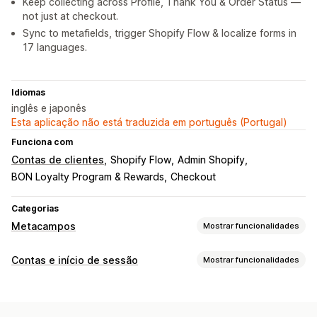
Keep collecting across Profile, Thank You & Order Status —
not just at checkout.
Sync to metafields, trigger Shopify Flow & localize forms in
17 languages.
Idiomas
inglês e japonês
Esta aplicação não está traduzida em português (Portugal)
Funciona com
Contas de clientes
Shopify Flow
Admin Shopify
BON Loyalty Program & Rewards
Checkout
Categorias
Metacampos
Mostrar funcionalidades
Tipos de metacampo
Contas e início de sessão
Mostrar funcionalidades
Clientes
Padrão
Datas
Ficheiros
Texto
Números
URL
Gestão de contas
Ferramentas de gestão
Perfis
Etiquetagem
Formulários de registo