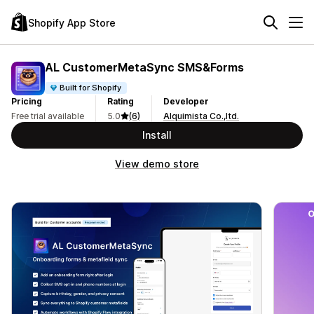
Shopify App Store
AL CustomerMetaSync SMS&Forms
Built for Shopify
Pricing
Rating
Developer
Free trial available
5.0
(6)
Alquimista Co.,ltd.
Install
View demo store