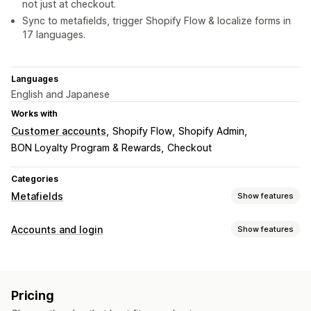
not just at checkout.
Sync to metafields, trigger Shopify Flow & localize forms in
17 languages.
Languages
English and Japanese
Works with
Customer accounts
Shopify Flow
Shopify Admin
BON Loyalty Program & Rewards
Checkout
Categories
Metafields
Show features
Metafield types
Accounts and login
Show features
Customers
Standard
Dates
Files
Text
Numbers
URLs
Account management
Management tools
Profiles
Tagging
Registration forms
Custom fields
Data sync
Metafields editor
Multi-language
Pricing
Multi-language