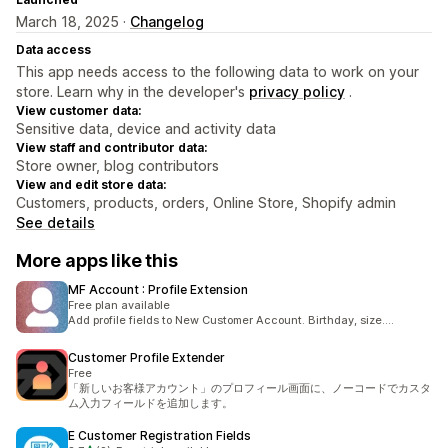
March 18, 2025 ·
Changelog
Data access
This app needs access to the following data to work on your
store. Learn why in the developer's
privacy policy
.
View customer data:
Sensitive data, device and activity data
View staff and contributor data:
Store owner, blog contributors
View and edit store data:
Customers, products, orders, Online Store, Shopify admin
See details
More apps like this
MF Account : Profile Extension
Free plan available
Add profile fields to New Customer Account. Birthday, size....
Customer Profile Extender
Free
「新しいお客様アカウント」のプロフィール画面に、ノーコードでカスタ
ム入力フィールドを追加します。
E Customer Registration Fields