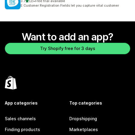
out of 5 stars
3.7
(2)
•
Free trial available
2 total reviews
E Customer Registration Fields let you capture vital customer
Want to add an app?
Try Shopify free for 3 days
App categories
Top categories
Sales channels
Dropshipping
Finding products
Marketplaces