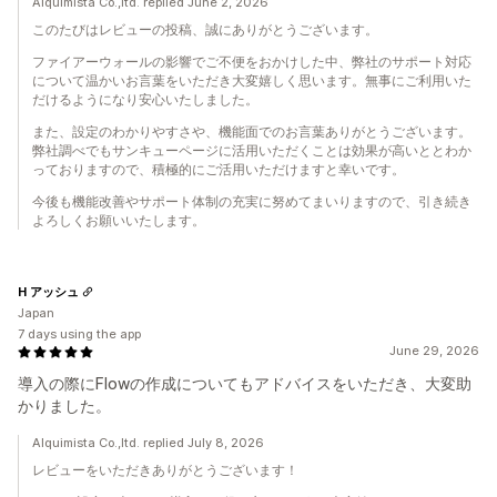
Alquimista Co.,ltd. replied June 2, 2026
このたびはレビューの投稿、誠にありがとうございます。
ファイアーウォールの影響でご不便をおかけした中、弊社のサポート対応
について温かいお言葉をいただき大変嬉しく思います。無事にご利用いた
だけるようになり安心いたしました。
また、設定のわかりやすさや、機能面でのお言葉ありがとうございます。
弊社調べでもサンキューページに活用いただくことは効果が高いととわか
っておりますので、積極的にご活用いただけますと幸いです。
今後も機能改善やサポート体制の充実に努めてまいりますので、引き続き
よろしくお願いいたします。
H アッシュ
Japan
7 days using the app
June 29, 2026
導入の際にFlowの作成についてもアドバイスをいただき、大変助
かりました。
Alquimista Co.,ltd. replied July 8, 2026
レビューをいただきありがとうございます！