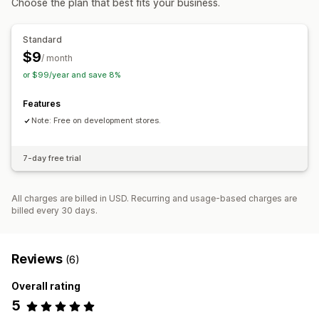
Choose the plan that best fits your business.
Access control
Hide content
Standard
$9
/ month
or $99/year and save 8%
Features
Note: Free on development stores.
7-day free trial
All charges are billed in USD. Recurring and usage-based charges are
billed every 30 days.
Reviews
(6)
Overall rating
5