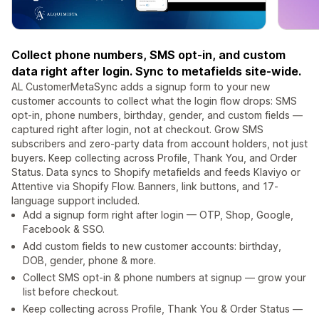
Collect phone numbers, SMS opt-in, and custom
data right after login. Sync to metafields site-wide.
AL CustomerMetaSync adds a signup form to your new
customer accounts to collect what the login flow drops: SMS
opt-in, phone numbers, birthday, gender, and custom fields —
captured right after login, not at checkout. Grow SMS
subscribers and zero-party data from account holders, not just
buyers. Keep collecting across Profile, Thank You, and Order
Status. Data syncs to Shopify metafields and feeds Klaviyo or
Attentive via Shopify Flow. Banners, link buttons, and 17-
language support included.
Add a signup form right after login — OTP, Shop, Google,
Facebook & SSO.
Add custom fields to new customer accounts: birthday,
DOB, gender, phone & more.
Collect SMS opt-in & phone numbers at signup — grow your
list before checkout.
Keep collecting across Profile, Thank You & Order Status —