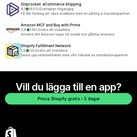
Shiprocket: eCommerce Shipping
av 5 stjärnor
4,1
(631)
•
Gratisplan tillgänglig
631 recensioner totalt
Få ditt företag att växa snabbare med en pålitlig e-handelspartner
Amazon MCF and Buy with Prime
av 5 stjärnor
3,6
(74)
•
Gratis att installera
74 recensioner totalt
Använd ditt Amazon-lager för snabb och pålitlig leverans
Shopify Fulfillment Network
av 5 stjärnor
1,9
(3)
•
Gratis att installera
3 recensioner totalt
Skala upp verksamheten med vårt nätverk av distributionspartner
Vill du lägga till en app?
Prova Shopify gratis i 3 dagar