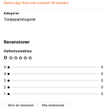
Denna app finns inte översatt till svenska
Kategorier
Tredjepartslogistik
Recensioner
Helhetsomdöme
0
5
0
4
0
3
0
2
0
1
0
Skriv en recension
Alla recensioner