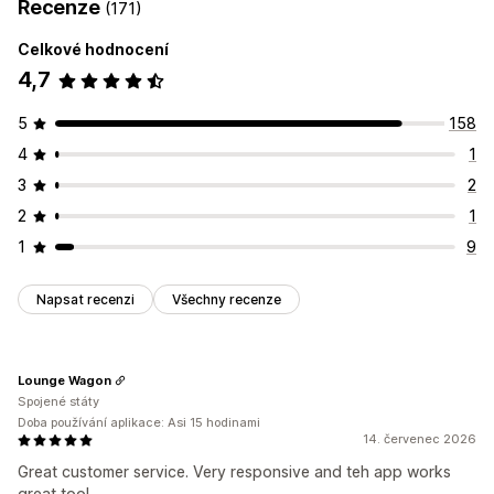
Recenze
(171)
Celkové hodnocení
4,7
5
158
4
1
3
2
2
1
1
9
Napsat recenzi
Všechny recenze
Lounge Wagon
Spojené státy
Doba používání aplikace: Asi 15 hodinami
14. červenec 2026
Great customer service. Very responsive and teh app works
great too!