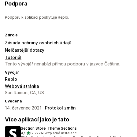
Podpora
Podporu k aplikaci poskytuje Replo.
Zdroje
Zásady ochrany osobních údajů
Nejčastější dotazy
Tutoriál
Tento vývojář nenabízí přímou podporu v jazyce Čeština.
Vývojář
Replo
Webová stránka
San Ramon, CA, US
Uvedena
14. červenec 2021 ·
Protokol změn
Více aplikací jako je tato
Section Store: Theme Sections
z 5 hvězd
4,9
(2 722)
•
Bezplatná instalace
Celkový počet recenzí: 2722