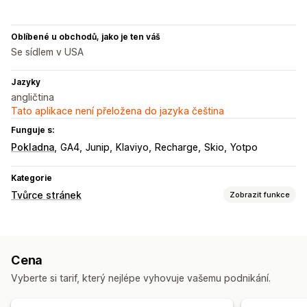
Oblíbené u obchodů, jako je ten váš
Se sídlem v USA
Jazyky
angličtina
Tato aplikace není přeložena do jazyka čeština
Funguje s:
Pokladna
GA4
Junip
Klaviyo
Recharge
Skio
Yotpo
Kategorie
Tvůrce stránek
Zobrazit funkce
Typy stránek
Vstupní stránky
Domovské stránky
Stránky produktů
Cena
Stránky Již brzy
Blogy
Nejčastější dotazy
Vyberte si tarif, který nejlépe vyhovuje vašemu podnikání.
Stránky Kontakt
Stránky O nás
Zápatí
Automaticky otevíraná okna
Stránky s tiskovými zprávami